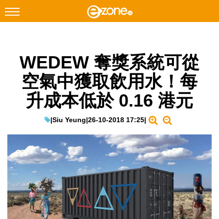
搜尋
WEDEW 奪獎系統可從
Facebook
Instagram
空氣中獲取飲用水！每
科技焦點
升成本低於 0.16 港元
網絡生活
遊戲動漫
|
Siu Yeung
|
26-10-2018 17:25
|
教學評測
EduTech
IT Times
生成式AI與雲端應用
Enterprise Digital Transformation