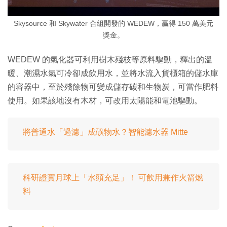
Skysource 和 Skywater 合組開發的 WEDEW，贏得 150 萬美元
獎金。
WEDEW 的氣化器可利用樹木殘枝等原料驅動，釋出的溫
暖、潮濕水氣可冷卻成飲用水，並將水流入貨櫃箱的儲水庫
的容器中，至於殘餘物可變成儲存碳和生物炭，可當作肥料
使用。如果該地沒有木材，可改用太陽能和電池驅動。
將普通水「過濾」成礦物水？智能濾水器 Mitte
科研證實月球上「水頭充足」！ 可飲用兼作火箭燃
料