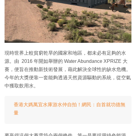
特集
現時世界上較貧窮乾旱的國家和地區，都未必有足夠的水
源。由 2016 年開如舉辦的 Water Abundance XPRIZE 大
賽，便旨在推動新技術發展，藉此解決全球性的缺水危機。
今年的大獎便靠一套能夠透過天然資源驅動的系統，從空氣
中獲取飲用水。
香港大媽萬宜水庫游水仲自拍！網民：自首就功德無
量
要贏得這個大賽需符合兩個條件，第一是要採用綠色能源，