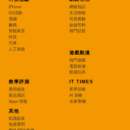
iPhone
網絡熱話
5G流動
生活情報
電腦
筍買着數
數碼
旅遊筍料
智能家居
熱門話題
科技
汽車
人工智能
遊戲動漫
熱門遊戲
電競裝備
動漫玩具
教學評測
IT TIMES
應用秘技
業界頭條
新品測試
AI 策略
Apps 情報
名家專欄
其他
私隱政策
免責聲明