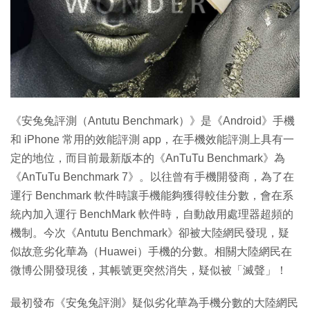
特集
《安兔兔評測（Antutu Benchmark）》是《Android》手機
和 iPhone 常用的效能評測 app，在手機效能評測上具有一
定的地位，而目前最新版本的《AnTuTu Benchmark》為
《AnTuTu Benchmark 7》。以往曾有手機開發商，為了在
運行 Benchmark 軟件時讓手機能夠獲得較佳分數，會在系
統內加入運行 BenchMark 軟件時，自動啟用處理器超頻的
機制。今次《Antutu Benchmark》卻被大陸網民發現，疑
似故意劣化華為（Huawei）手機的分數。相關大陸網民在
微博公開發現後，其帳號更突然消失，疑似被「滅聲」！
最初發布《安兔兔評測》疑似劣化華為手機分數的大陸網民