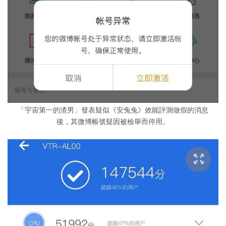
「宇宙第一的渣男」發表疑似《安兔兔》效能評測做假的消息
後，其微博帳號疑因被檢舉而停用。