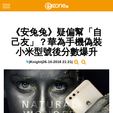
搜尋
《安兔兔》疑偏幫「自
Facebook
Instagram
己友」？華為手機偽裝
科技焦點
小米型號後分數爆升
網絡生活
遊戲動漫
|
Knight
|
26-10-2018 21:21
|
教學評測
EduTech
IT Times
生成式AI與雲端應用
Enterprise Digital Transformation