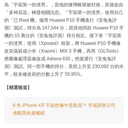
為「宇宙第一的渣男」，當他的微博帳號被封後，其後改由
「多神花花」轉發相關訊息。「宇宙第一的渣男」使用自己
的「已 Root 機」備用 Huawei P10 手機進行《安兔兔評
測》測試，得分為 147,544 分，跟其他同款 Huawei P10 手
機約 15 萬分的《安兔兔評測》得分相近。接下來「宇宙第
一的渣男」使用《Xposed》框架，將 Huawei P10 手機修
改並偽裝成小米（Xiaomi）MIX 3 手機，再用《GLTools》
將圖像處理器修改成 Adreno 630，然後運行《安兔兔評
測》測試。同一部手機的得分，竟然上升至 230,092 分的水
平，較未修改前的分數上升了 55.95%。
【精選報道】
6 色 iPhone XR 不如想像中受歡迎？ 市場調查公司
推斷黑色最暢銷