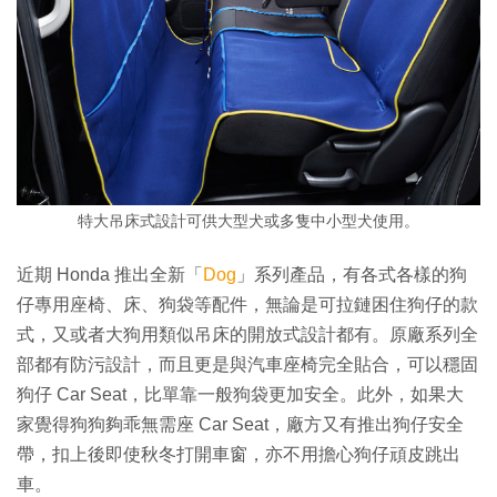
特大吊床式設計可供大型犬或多隻中小型犬使用。
近期 Honda 推出全新「
Dog
」系列產品，有各式各樣的狗
仔專用座椅、床、狗袋等配件，無論是可拉鏈困住狗仔的款
式，又或者大狗用類似吊床的開放式設計都有。原廠系列全
部都有防污設計，而且更是與汽車座椅完全貼合，可以穩固
狗仔 Car Seat，比單靠一般狗袋更加安全。此外，如果大
家覺得狗狗夠乖無需座 Car Seat，廠方又有推出狗仔安全
帶，扣上後即使秋冬打開車窗，亦不用擔心狗仔頑皮跳出
車。