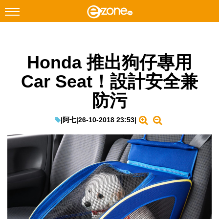
搜尋
Honda 推出狗仔專用
Facebook
Instagram
Car Seat！設計安全兼
科技焦點
防污
網絡生活
遊戲動漫
|
阿七
|
26-10-2018 23:53
|
教學評測
EduTech
IT Times
生成式AI與雲端應用
Enterprise Digital Transformation