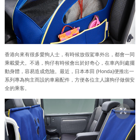
特集
香港向來有很多愛狗人士，有時候放假駕車外出，都會一同
乘載愛犬。不過，狗仔有時候會出於好奇心，在車內到處擺
動身體，容易造成危險。最近，日本本田 (Honda)便推出一
系列專為狗主而設的車廂配件，方便各位主人讓狗仔做個安
全的乘客。