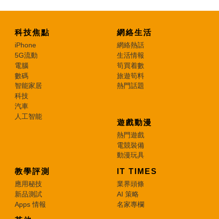
科技焦點
網絡生活
iPhone
網絡熱話
5G流動
生活情報
電腦
筍買着數
數碼
旅遊筍料
智能家居
熱門話題
科技
汽車
人工智能
遊戲動漫
熱門遊戲
電競裝備
動漫玩具
教學評測
IT TIMES
應用秘技
業界頭條
新品測試
AI 策略
Apps 情報
名家專欄