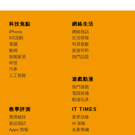
科技焦點
網絡生活
iPhone
網絡熱話
5G流動
生活情報
電腦
筍買着數
數碼
旅遊筍料
智能家居
熱門話題
科技
汽車
人工智能
遊戲動漫
熱門遊戲
電競裝備
動漫玩具
教學評測
IT TIMES
應用秘技
業界頭條
新品測試
AI 策略
Apps 情報
名家專欄