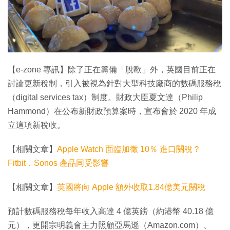
【e-zone 專訊】除了正在籌備「脫歐」外，英國目前正在
討論更新稅制，引入被視為針對大型科技廠商的數碼服務稅
（digital services tax）制度。財政大臣夏文達（Philip
Hammond）在公布新財政預算案時，宣布會於 2020 年成
立這項新稅收。
【相關文章】
Apple Watch 面臨加徵 10％ 進口關稅？
Fitbit．Sonos 產品同受影響
【相關文章】
英國將向 Apple 額外收取1.84億美元關稅
預計數碼服務稅每年收入高達 4 億英鎊（約港幣 40.18 億
元），更開宗明義會主力照顧亞馬遜（Amazon.com）、