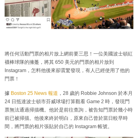
特集
將任何活動門票的相片放上網前要三思！一位美國波士頓紅
襪棒球隊的擁躉，將其 650 美元的門票的相片放到
Instagram，怎料他後來卻震驚發現，有人已經使用了他的
門票！
據
Boston 25 News 報道
，28 歲的 Robbie Johnson 於本月
24 日抵達波士頓市芬威球場打算觀看 Game 2 時，發現門
票無法通過掃描機。他於是前往查詢，被告知門票於幾小時
前已被掃描。他後來終於明白，原來自己曾於當日較早時
間，將門票的相片張貼於自己的 Instagram 帳號。