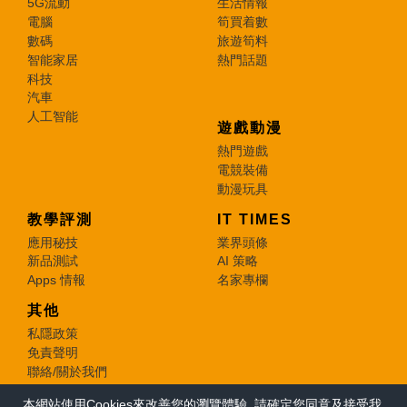
5G流動
生活情報
電腦
筍買着數
數碼
旅遊筍料
智能家居
熱門話題
科技
汽車
人工智能
遊戲動漫
熱門遊戲
電競裝備
動漫玩具
教學評測
IT TIMES
應用秘技
業界頭條
新品測試
AI 策略
Apps 情報
名家專欄
其他
私隱政策
免責聲明
聯絡/關於我們
本網站使用Cookies來改善您的瀏覽體驗, 請確定您同意及接受我
© 2026 e-zone. All Rights Reserved.