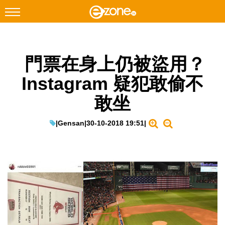
搜尋
門票在身上仍被盜用？
Facebook
Instagram
Instagram 疑犯敢偷不
科技焦點
敢坐
網絡生活
遊戲動漫
|
Gensan
|
30-10-2018 19:51
|
教學評測
EduTech
IT Times
生成式AI與雲端應用
Enterprise Digital Transformation