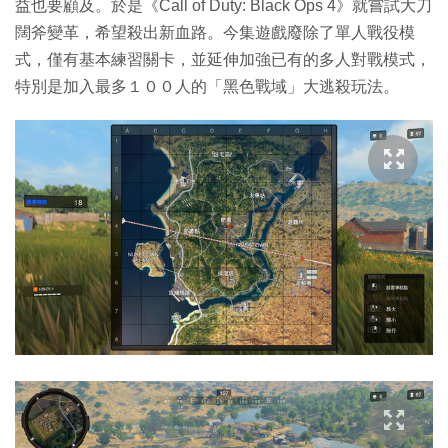
益也要顧及。於是《Call of Duty: Black Ops 4》就嘗試大刀
闊斧變革，希望殺出新血路。今集遊戲廢除了單人戰役模
式，僅有基本練習關卡，並延伸加強已有的多人對戰模式，
特別是加入最多１００人的「黑色戰域」大逃殺玩法。