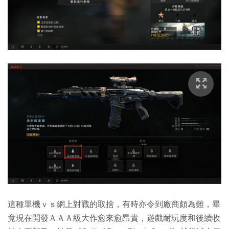
這種單機ｖｓ網上對戰的取捨，有時亦令到廠商頗為難，畢
竟現在開發ＡＡＡ級大作愈來愈昂貴，遊戲耐玩度和後續收