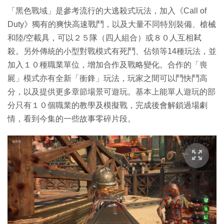
「黑色戰域」是參考流行的大逃殺式玩法，加入《Call of
Duty》獨有的爽快高速戰鬥，以及大量不同特別裝備、槍械
和陸/空載具，可以２５隊（四人組合）或８０人互相弒
殺。另外傳統的小型對戰模式有死鬥、佔領等14種玩法，並
加入１０種職業單位，增加合作及戰略變化。合作的「喪
屍」模式亦有全新「衝鋒」玩法，玩家之間可以鬥快鬥高
分，以及提供更多章節場景可遊玩。基本上能單人遊玩的部
分只有１０個職業的教學及模擬戰，完成後會解鎖過場劇
情，看到今集的一些故事零碎片段。