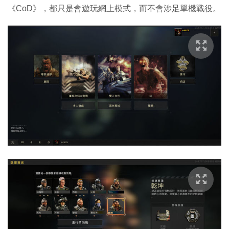
《CoD》，都只是會遊玩網上模式，而不會涉足單機戰役。