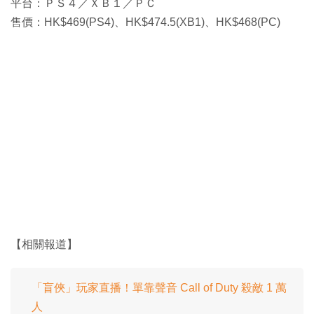
平台：ＰＳ４／ＸＢ１／ＰＣ
售價：HK$469(PS4)、HK$474.5(XB1)、HK$468(PC)
【相關報道】
「盲俠」玩家直播！單靠聲音 Call of Duty 殺敵 1 萬
人