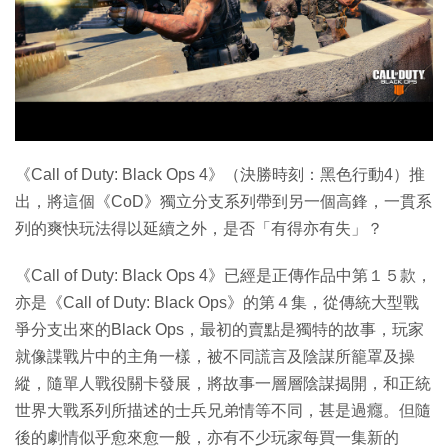
特集
《Call of Duty: Black Ops 4》（決勝時刻：黑色行動4）推
出，將這個《CoD》獨立分支系列帶到另一個高鋒，一貫系
列的爽快玩法得以延續之外，是否「有得亦有失」？
《Call of Duty: Black Ops 4》已經是正傳作品中第１５款，
亦是《Call of Duty: Black Ops》的第４集，從傳統大型戰
爭分支出來的Black Ops，最初的賣點是獨特的故事，玩家
就像諜戰片中的主角一樣，被不同謊言及陰謀所籠罩及操
縱，隨單人戰役關卡發展，將故事一層層陰謀揭開，和正統
世界大戰系列所描述的士兵兄弟情等不同，甚是過癮。但隨
後的劇情似乎愈來愈一般，亦有不少玩家每買一集新的