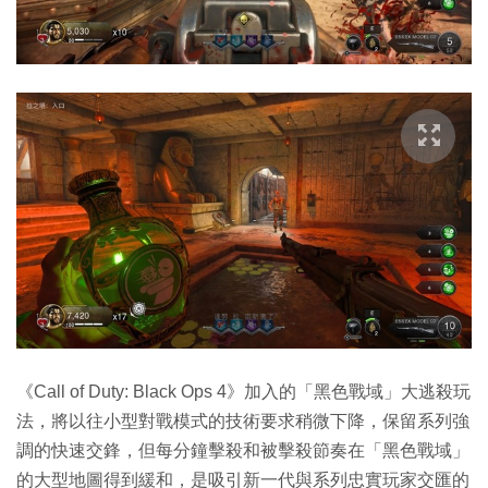
《Call of Duty: Black Ops 4》加入的「黑色戰域」大逃殺玩
法，將以往小型對戰模式的技術要求稍微下降，保留系列強
調的快速交鋒，但每分鐘擊殺和被擊殺節奏在「黑色戰域」
的大型地圖得到緩和，是吸引新一代與系列忠實玩家交匯的