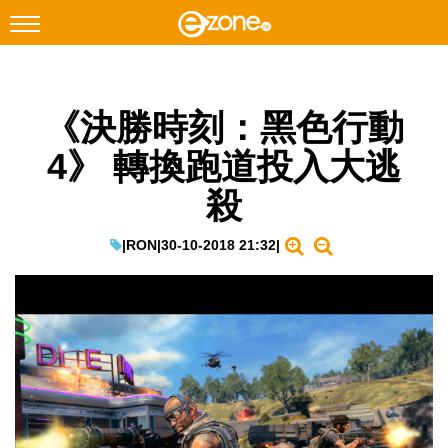
搜尋
《決勝時刻：黑色行動
Facebook
Instagram
4》 轉換跑道投入大逃
科技焦點
殺
網絡生活
遊戲動漫
|
RON
|
30-10-2018 21:32
|
教學評測
EduTech
IT Times
生成式AI與雲端應用
Enterprise Digital Transformation