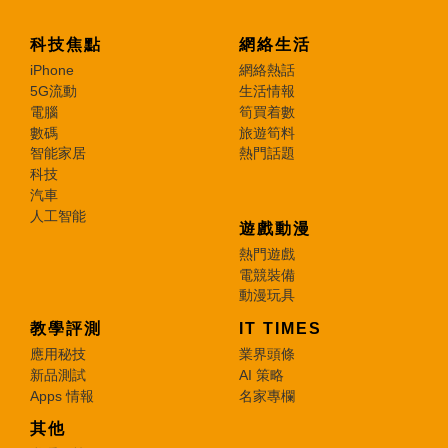
科技焦點
網絡生活
iPhone
網絡熱話
5G流動
生活情報
電腦
筍買着數
數碼
旅遊筍料
智能家居
熱門話題
科技
汽車
人工智能
遊戲動漫
熱門遊戲
電競裝備
動漫玩具
教學評測
IT TIMES
應用秘技
業界頭條
新品測試
AI 策略
Apps 情報
名家專欄
其他