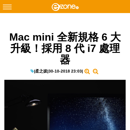
搜尋
Mac mini 全新規格 6 大
Facebook
Instagram
升級！採用 8 代 i7 處理
科技焦點
器
網絡生活
遊戲動漫
|
柔之拔
|
30-10-2018 23:03
|
教學評測
EduTech
IT Times
生成式AI與雲端應用
Enterprise Digital Transformation