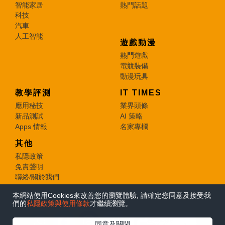
智能家居
熱門話題
科技
汽車
人工智能
遊戲動漫
熱門遊戲
電競裝備
動漫玩具
教學評測
IT TIMES
應用秘技
業界頭條
新品測試
AI 策略
Apps 情報
名家專欄
其他
私隱政策
免責聲明
聯絡/關於我們
本網站使用Cookies來改善您的瀏覽體驗, 請確定您同意及接受我
© 2026 e-zone. All Rights Reserved.
們的
私隱政策與使用條款
才繼續瀏覽。
在Google
同意及關閉