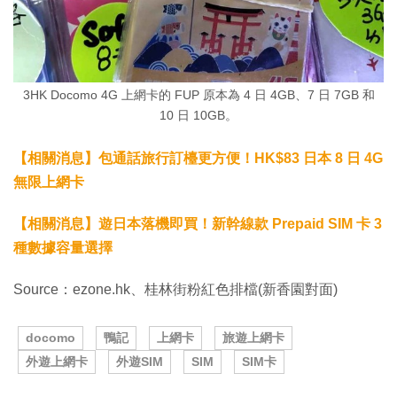
3HK Docomo 4G 上網卡的 FUP 原本為 4 日 4GB、7 日 7GB 和
10 日 10GB。
【相關消息】包通話旅行訂檯更方便！HK$83 日本 8 日 4G
無限上網卡
【相關消息】遊日本落機即買！新幹線款 Prepaid SIM 卡 3
種數據容量選擇
Source：ezone.hk、桂林街粉紅色排檔(新香園對面)
docomo
鴨記
上網卡
旅遊上網卡
外遊上網卡
外遊SIM
SIM
SIM卡