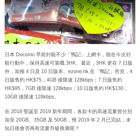
日本 Docomo 早前封殺不少「鴨記」上網卡，能在今次封
殺行動中，保持高速可靠嘅 3HK。最近，3HK 更在 7 日版
外，加推 4 日及 10 日版本。ezone.hk 在「鴨記」所見，4
日版售約 HK$75，4GB 後限速 128kbps；7 日版售約
HK$95，7GB 後限速 128kbps；10 日版售約 HK$130，
10GB 後限速 128kbps。
在 2018 聖誕至 2019 新年期間，各款卡的高速流量曾分別
加至 20GB、35GB 及 50GB，惟 2019 年 2 月已完結，未
知日後會否再有流量升級推廣呢？