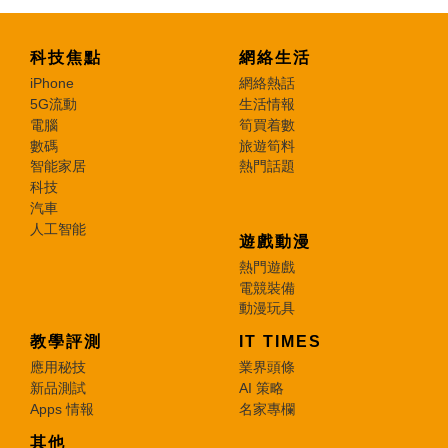
科技焦點
網絡生活
iPhone
網絡熱話
5G流動
生活情報
電腦
筍買着數
數碼
旅遊筍料
智能家居
熱門話題
科技
汽車
人工智能
遊戲動漫
熱門遊戲
電競裝備
動漫玩具
教學評測
IT TIMES
應用秘技
業界頭條
新品測試
AI 策略
Apps 情報
名家專欄
其他