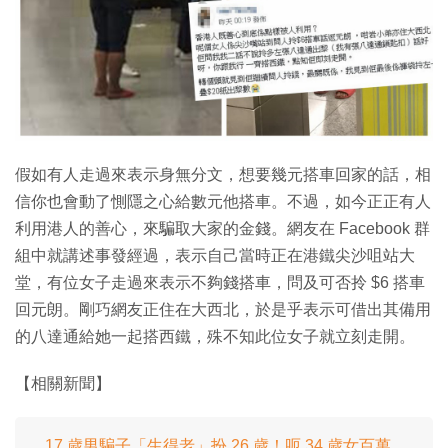
特集
假如有人走過來表示身無分文，想要幾元搭車回家的話，相
信你也會動了惻隱之心給數元他搭車。不過，如今正正有人
利用港人的善心，來騙取大家的金錢。網友在 Facebook 群
組中就講述事發經過，表示自己當時正在港鐵尖沙咀站大
堂，有位女子走過來表示不夠錢搭車，問及可否拎 $6 搭車
回元朗。剛巧網友正住在大西北，於是乎表示可借出其備用
的八達通給她一起搭西鐵，殊不知此位女子就立刻走開。
【相關新聞】
17 歲男騙子「生得老」扮 26 歲！呃 34 歲女百萬