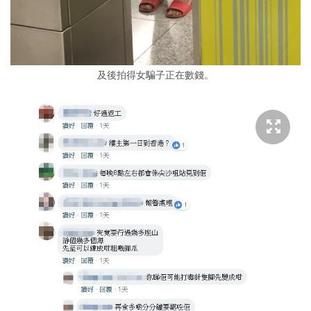
及後拍得女騙子正在數錢。