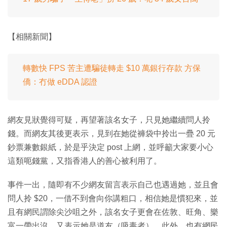
【相關新聞】
轉數快 FPS 苦主遭騙徒轉走 $10 萬銀行存款 方保
僑：冇做 eDDA 認證
網友見狀覺得可疑，再望著該名女子，只見她繼續問人拎
錢。而網友其後更表示，見到在她從褲袋中拎出一疊 20 元
鈔票兼數銀紙，於是乎決定 post 上網，並呼籲大家要小心
這類呃錢黨，又指香港人的善心被利用了。
事件一出，隨即有不少網友留言表示自己也遇過她，並且會
問人拎 $20，一借不到會向你講粗口，相信她是慣犯來，並
且有網民謂除尖沙咀之外，該名女子更會在佐敦、旺角、樂
富一帶出沒，又表示她是道友（吸毒者）。此外，也有網民