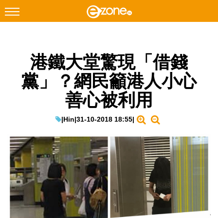
搜尋
港鐵大堂驚現「借錢
Facebook
Instagram
黨」？網民籲港人小心
科技焦點
善心被利用
網絡生活
遊戲動漫
|
Hin
|
31-10-2018 18:55
|
教學評測
EduTech
IT Times
生成式AI與雲端應用
Enterprise Digital Transformation