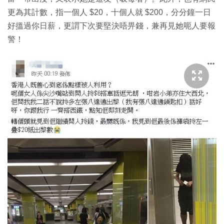
更為其計數，指一個人 $20，十個人就 $200，分分鐘一日
好搵過你日薪，更謂下次要堅決唔畀錢，兼再見她呃人要報
警！