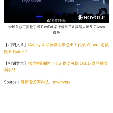
全球首款可摺疊手機 FlexPai 柔派備有 7.8 高清大屏及 7.6mm
機身
【相關文章】
Galaxy X 摺屏機明年必出！代號 Winner 定價
抵過 Note9？
【相關文章】
摺屏機戰開打！LG 提交可摺 OLED 屏手機專
利申請
Source：
微博愛柔宇科技
、
mydrivers