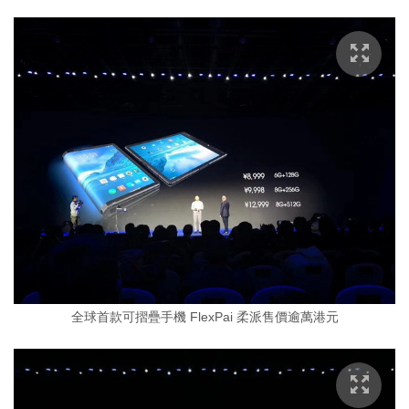
全球首款可摺疊手機 FlexPai 柔派售價逾萬港元