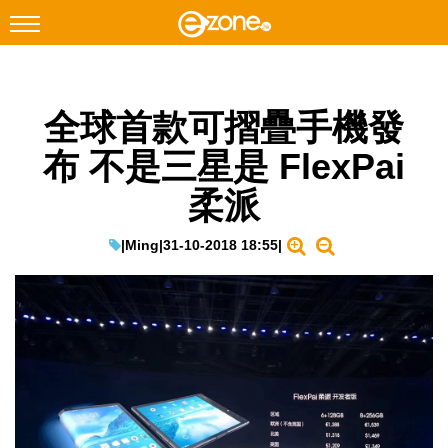
搜尋
全球首款可摺疊手機發
Facebook
Instagram
布 不是三星是 FlexPai
科技焦點
柔派
網絡生活
遊戲動漫
|
Ming
|
31-10-2018 18:55
|
教學評測
EduTech
IT Times
生成式AI與雲端應用
Enterprise Digital Transformation