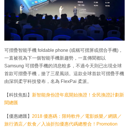
特集
可摺疊智能手機 foldable phone (或稱可摺屏或摺合手機)，
一直被視為下一個智能手機新趨勢，一直傳聞都以
Samsung 可摺疊手機的消息較多，不過今天則已出現全球
首款可摺疊手機，搶了三星風頭。這款全球首款可摺疊手機
由深圳柔宇科技發布，名為 FlexPai 柔派。
【科技焦點】
新智能身份證年底開始換證！全民換證計劃新
聞總匯
【優惠總匯】
2018 優惠碼：限時軟件／電影娛樂／網購／
旅行酒店／飲食／入油折扣優惠代碼總整合！Promotion