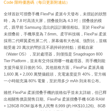
Code 限時優惠碼（每日更新附連結）
全球首款可摺疊手機 FlexPai 柔派今天發布，未摺起的狀態
時，為 7.8 吋高清大屏，摺叠後則為 4.3 吋；摺叠後的模
式，跟早前 Samsung 流出的設計圖很相似。至於 FlexPai
未摺叠前，手機厚度為 7.6mm。柔宇科技稱，FlexPai 柔派
採用二代蟬翼柔性屏二代，屏幕備有大色域、強對比，並稱
能受逾 20 萬次的彎折且不易捽碎的特點；搭載自家
《Water OS》，至於處理器，則僅指是 Snagdragon 800
Tier Platform，並未有交侍採用哪一種處理器。而手機則能
支援升級至日後的 5G。其他規格方面，FlexPai 柔派具備
1,600 萬 + 2,000 萬雙攝鏡頭，充電速度提升 40%，官方稱
一小時能充滿 80% 電量，至於用多少 mAh 則未有公布。
雖然 FlexPai 柔派摺叠手機的規格似乎並未太詳細，但已釋
出相關售價及開售日期。FlexPai 柔派摺叠手機 6GB RAM
+ 128GB ROM 版本售人民幣 8,999 (約 HK$10,126)、8GB