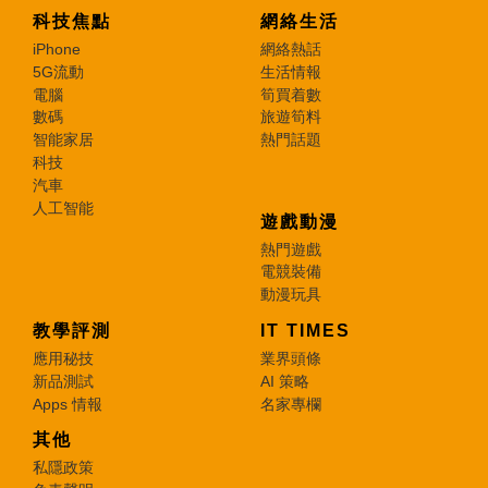
科技焦點
網絡生活
iPhone
網絡熱話
5G流動
生活情報
電腦
筍買着數
數碼
旅遊筍料
智能家居
熱門話題
科技
汽車
人工智能
遊戲動漫
熱門遊戲
電競裝備
動漫玩具
教學評測
IT TIMES
應用秘技
業界頭條
新品測試
AI 策略
Apps 情報
名家專欄
其他
私隱政策