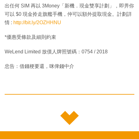
出任何 SIM 再以 3Money「新機．現金雙享計劃」，即畀你
可以 $0 現金拎走旗艦手機，仲可以額外提取現金。計劃詳
情 :
http://bit.ly/2OZHHNU
*優惠受條款及細則約束
WeLend Limited 放債人牌照號碼：0754 / 2018
忠告：借錢梗要還，咪俾錢中介