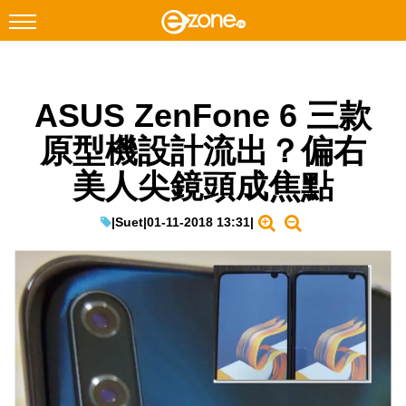
搜尋
ASUS ZenFone 6 三款
Facebook
Instagram
原型機設計流出？偏右
科技焦點
美人尖鏡頭成焦點
網絡生活
遊戲動漫
|
Suet
|
01-11-2018 13:31
|
教學評測
EduTech
IT Times
生成式AI與雲端應用
Enterprise Digital Transformation