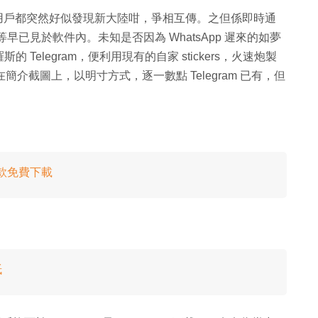
功能，一眾用戶都突然好似發現新大陸咁，爭相互傳。之但係即時通
at 等早已見於軟件內。未知是否因為 WhatsApp 遲來的如夢
elegram，便利用現有的自家 stickers，火速炮製
在簡介截圖上，以明寸方式，逐一數點 Telegram 已有，但
12 款免費下載
紙