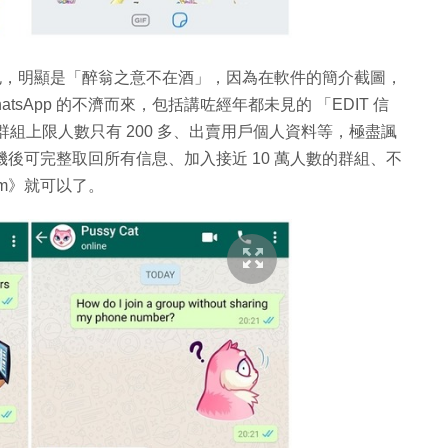
出專用貼圖包，明顯是「醉翁之意不在酒」，因為在軟件的簡介截圖，
sApp 的不濟而來，包括講咗經年都未見的 「EDIT 信
組上限人數只有 200 多、出賣用戶個人資料等，極盡諷
手機後可完整取回所有信息、加入接近 10 萬人數的群組、不
am》就可以了。