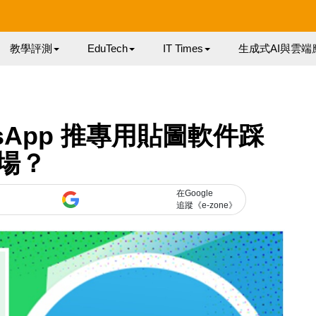
教學評測
EduTech
IT Times
生成式AI與雲端
hatsApp 推專用貼圖軟件踩
場？
在Google
追蹤《e-zone》