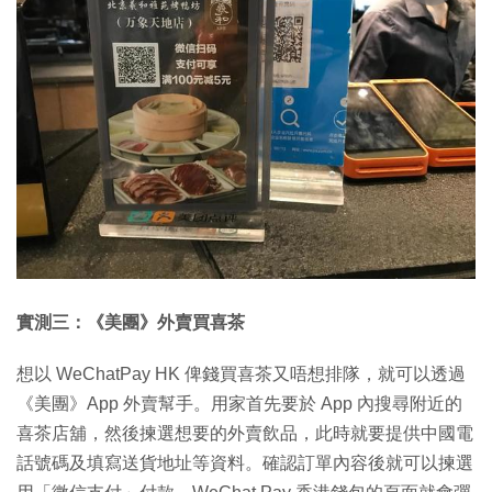
實測三：《美團》外賣買喜茶
想以 WeChatPay HK 俾錢買喜茶又唔想排隊，就可以透過
《美團》App 外賣幫手。用家首先要於 App 內搜尋附近的
喜茶店舖，然後揀選想要的外賣飲品，此時就要提供中國電
話號碼及填寫送貨地址等資料。確認訂單內容後就可以揀選