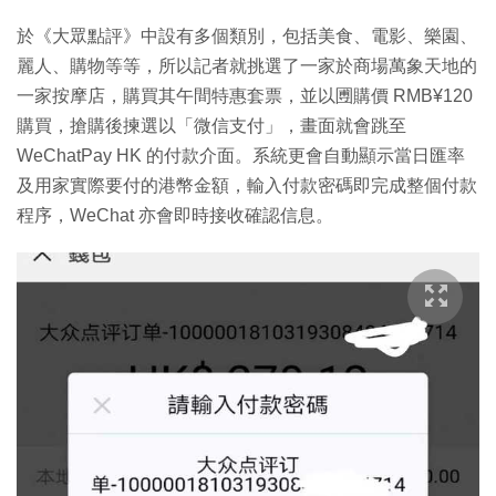
於《大眾點評》中設有多個類別，包括美食、電影、樂園、
麗人、購物等等，所以記者就挑選了一家於商場萬象天地的
一家按摩店，購買其午間特惠套票，並以圑購價 RMB¥120
購買，搶購後揀選以「微信支付」，畫面就會跳至
WeChatPay HK 的付款介面。系統更會自動顯示當日匯率
及用家實際要付的港幣金額，輸入付款密碼即完成整個付款
程序，WeChat 亦會即時接收確認信息。