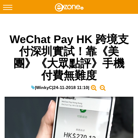
搜尋
WeChat Pay HK 跨境支
Facebook
Instagram
付深圳實試！靠《美
科技焦點
團》《大眾點評》手機
網絡生活
付費無難度
遊戲動漫
教學評測
|
WinkyC
|
24-11-2018 11:10
|
EduTech
IT Times
生成式AI與雲端應用
Enterprise Digital Transformation