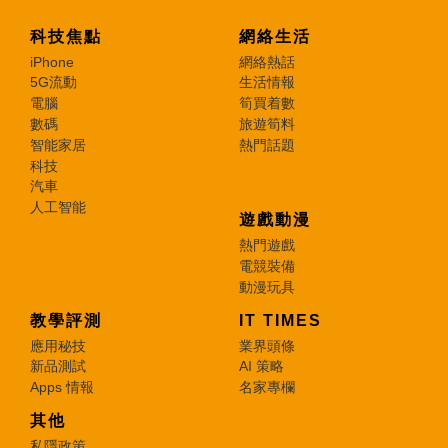
科技焦點
網絡生活
iPhone
網絡熱話
5G流動
生活情報
電腦
筍買着數
數碼
旅遊筍料
智能家居
熱門話題
科技
汽車
人工智能
遊戲動漫
熱門遊戲
電競裝備
動漫玩具
教學評測
IT TIMES
應用秘技
業界頭條
新品測試
AI 策略
Apps 情報
名家專欄
其他
私隱政策