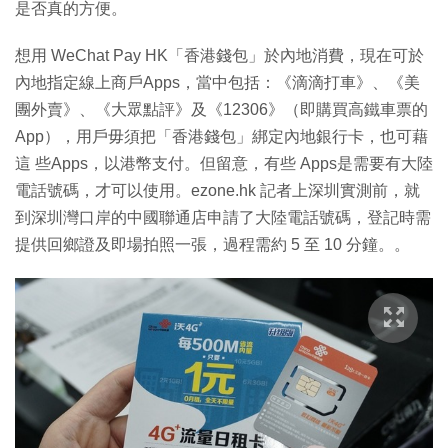
是否真的方便。
想用 WeChat Pay HK「香港錢包」於內地消費，現在可於
內地指定線上商戶Apps，當中包括：《滴滴打車》、《美
團外賣》、《大眾點評》及《12306》（即購買高鐵車票的
App），用戶毋須把「香港錢包」綁定內地銀行卡，也可藉
這 些Apps，以港幣支付。但留意，有些 Apps是需要有大陸
電話號碼，才可以使用。ezone.hk 記者上深圳實測前，就
到深圳灣口岸的中國聯通店申請了大陸電話號碼，登記時需
提供回鄉證及即場拍照一張，過程需約 5 至 10 分鐘。。