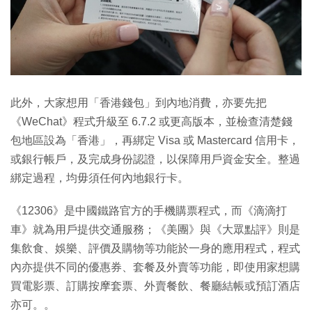
此外，大家想用「香港錢包」到內地消費，亦要先把
《WeChat》程式升級至 6.7.2 或更高版本，並檢查清楚錢
包地區設為「香港」，再綁定 Visa 或 Mastercard 信用卡，
或銀行帳戶，及完成身份認證，以保障用戶資金安全。整過
綁定過程，均毋須任何內地銀行卡。
《12306》是中國鐵路官方的手機購票程式，而《滴滴打
車》就為用戶提供交通服務；《美團》與《大眾點評》則是
集飲食、娛樂、評價及購物等功能於一身的應用程式，程式
內亦提供不同的優惠券、套餐及外賣等功能，即使用家想購
買電影票、訂購按摩套票、外賣餐飲、餐廳結帳或預訂酒店
亦可。。