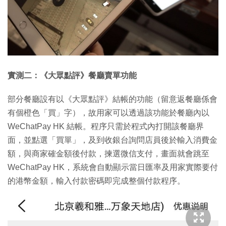
實測二：《大眾點評》餐廳賣單功能
部分餐廳設有以《大眾點評》結帳的功能（留意返餐廳係會
有個橙色「買」字），故用家可以透過該功能於餐廳內以
WeChatPay HK 結帳。程序只需於程式內打開該餐廳界
面，並點選「買單」，及到收銀台詢問店員後於輸入消費金
額，與商家確金額後付款，揀選微信支付，畫面就會跳至
WeChatPay HK，系統會自動顯示當日匯率及用家實際要付
的港幣金額，輸入付款密碼即完成整個付款程序。