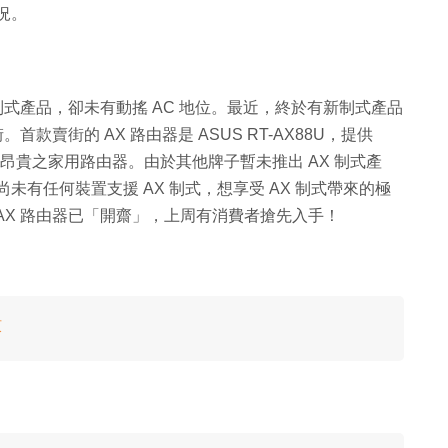
市況。
 制式產品，卻未有動搖 AC 地位。最近，終於有新制式產品
款賣街的 AX 路由器是 ASUS RT-AX88U，提供
成為最昂貴之家用路由器。由於其他牌子暫未推出 AX 制式產
尚未有任何裝置支援 AX 制式，想享受 AX 制式帶來的極
AX 路由器已「開齋」，上周有消費者搶先入手！
蚊