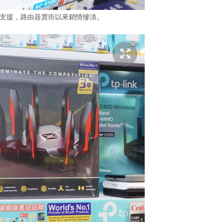
端支援，路由器賣街以來銷情慘淡。