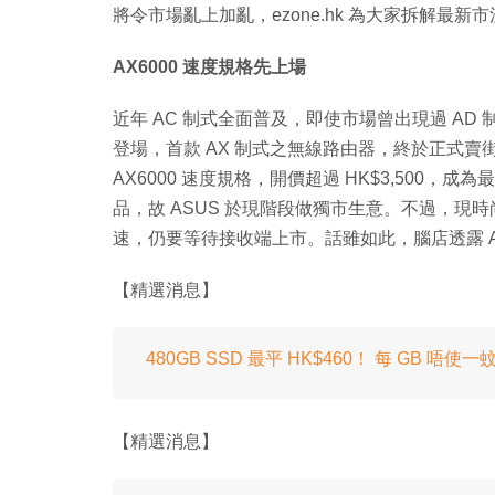
將令市場亂上加亂，ezone.hk 為大家拆解最新
AX6000 速度規格先上場
近年 AC 制式全面普及，即使市場曾出現過 AD
登場，首款 AX 制式之無線路由器，終於正式賣街。首
AX6000 速度規格，開價超過 HK$3,500，
品，故 ASUS 於現階段做獨市生意。不過，現時
速，仍要等待接收端上市。話雖如此，腦店透露 
【精選消息】
480GB SSD 最平 HK$460！ 每 GB 唔使一
【精選消息】