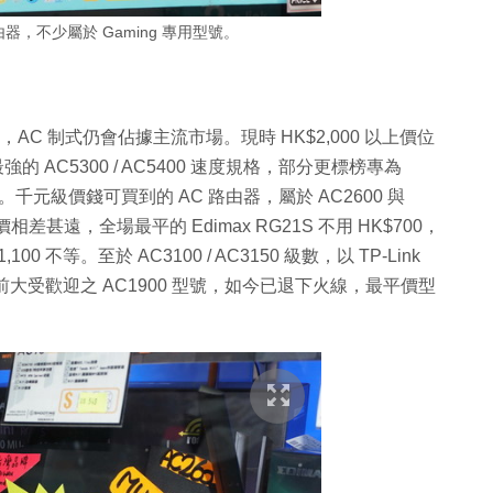
 路由器，不少屬於 Gaming 專用型號。
C 制式仍會佔據主流市場。現時 HK$2,000 以上價位
的 AC5300 / AC5400 速度規格，部分更標榜專為
0。千元級價錢可買到的 AC 路由器，屬於 AC2600 與
售價相差甚遠，全場最平的 Edimax RG21S 不用 HK$700，
0 不等。至於 AC3100 / AC3150 級數，以 TP-Link
0。數年前大受歡迎之 AC1900 型號，如今已退下火線，最平價型