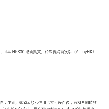
K》，可享 HK$30 迎新獎賞。於淘寶網首次以《AlipayHK》
》經淘寶購物，並滿足購物金額和信用卡支付條件後，有機會同時獲