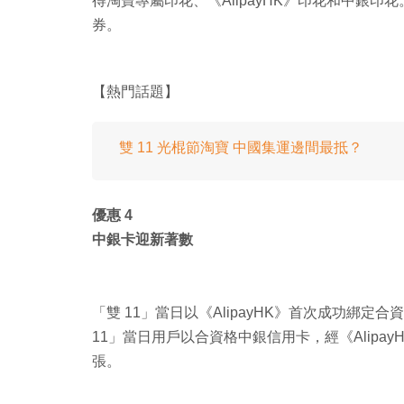
得淘寶專屬印花、《AlipayHK》印花和中銀印
券。
【熱門話題】
雙 11 光棍節淘寶 中國集運邊間最抵？
優惠 4
中銀卡迎新著數
「雙 11」當日以《AlipayHK》首次成功綁定合
11」當日用戶以合資格中銀信用卡，經《AlipayHK
張。