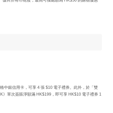
花。儲齊所有印花後，最高可獲總額為 HK$50 的購物優惠
資格中銀信用卡，可享 4 張 $10 電子禮券。此外，於「雙
》單次簽賬淨額滿 HK$199，即可享 HK$10 電子禮券 1