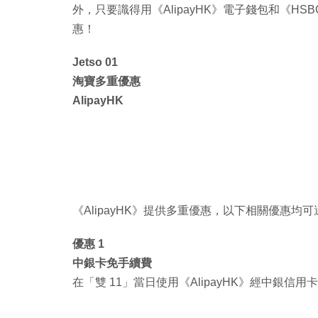
外，只要識得用《AlipayHK》電子錢包和《HSBC
惠！
Jetso 01
淘寶多重優惠
AlipayHK
《AlipayHK》提供多重優惠，以下相關優惠均
優惠 1
中銀卡免手續費
在「雙 11」當日使用《AlipayHK》經中銀