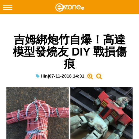
搜尋
吉姆綁炮竹自爆！高達
Facebook
Instagram
模型發燒友 DIY 戰損傷
科技焦點
痕
網絡生活
遊戲動漫
|
Hin
|
07-11-2018 14:31
|
教學評測
EduTech
IT Times
生成式AI與雲端應用
Enterprise Digital Transformation