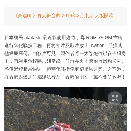
《高達00》真人舞台劇 2019年2月東京‧大阪開演
日本網民 akakishi 最近就使用炮竹，為 RGM-79 GM 吉姆
進行舊化戰損工程，再將相片及影片放上 Twitter，並獲其
他網民瘋傳。由影片可見，製作者將一大卷炮竹綁在吉姆身
上，再利用魚桿將吉姆吊起，並放在火上讓炮竹燃點起來。
整個過程相當快速，但舊化戰損傷痕卻相當逼真。之不過，
在香港點燃炮竹屬違法行為，香港的朋友千萬不要仿效喔！