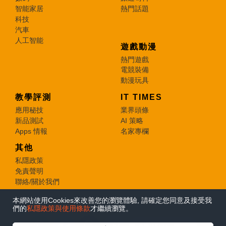
智能家居
熱門話題
科技
汽車
人工智能
遊戲動漫
熱門遊戲
電競裝備
動漫玩具
教學評測
IT TIMES
應用秘技
業界頭條
新品測試
AI 策略
Apps 情報
名家專欄
其他
私隱政策
免責聲明
聯絡/關於我們
本網站使用Cookies來改善您的瀏覽體驗, 請確定您同意及接受我
© 2026 e-zone. All Rights Reserved.
們的
私隱政策與使用條款
才繼續瀏覽。
在Google