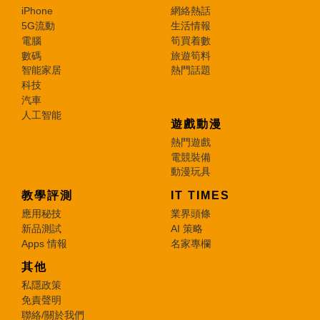
iPhone
網絡熱話
5G流動
生活情報
電腦
筍買着數
數碼
旅遊筍料
智能家居
熱門話題
科技
汽車
人工智能
遊戲動漫
熱門遊戲
電競裝備
動漫玩具
教學評測
IT TIMES
應用秘技
業界頭條
新品測試
AI 策略
Apps 情報
名家專欄
其他
私隱政策
免責聲明
聯絡/關於我們