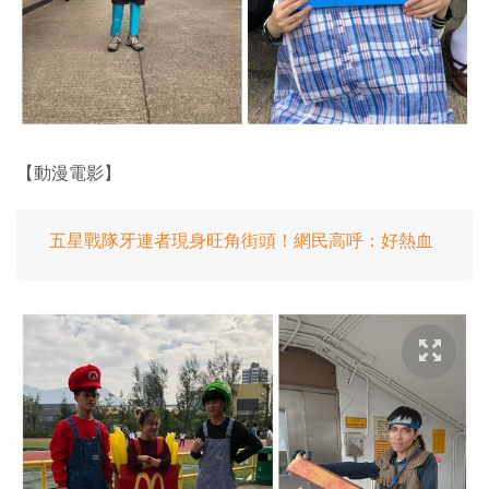
【動漫電影】
五星戰隊牙連者現身旺角街頭！網民高呼：好熱血