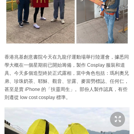
香港兆基創意書院今天在九龍仔運動場舉行陸運會，據悉同
學大概在一個星期前已開始籌備，製作 Cosplay 服裝和道
具。今天多個造型終於正式露相，當中角色包括：瑪利奧兄
弟、珍珠奶茶、耶穌、觀音、甘露、麥當勞標誌、任何仁，
甚至是賣 iPhone 的「扶靈周生」。部份人製作認真，有些
則遵從 low cost cosplay 標準。