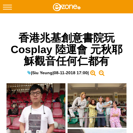
搜尋
香港兆基創意書院玩
Facebook
Instagram
Cosplay 陸運會 元秋耶
科技焦點
穌觀音任何仁都有
網絡生活
遊戲動漫
|
Siu Yeung
|
08-11-2018 17:00
|
教學評測
EduTech
IT Times
生成式AI與雲端應用
Enterprise Digital Transformation