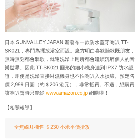
特集
日本 SUNVALLEY JAPAN 新發布一款防水藍牙喇叭 TT-
SK021，專門為擺放浴室而設。廠方明白喜歡聽歌既朋友，
無時無刻都會聽歌，就連洗澡上厠所都會繼續沉醉個人的音
樂世界。因此 TT-SK021 圓形的細小機身達到 IPX7 防水認
證，即使是洗澡直接淋濕機身也不怕喇叭入水損壞。預定售
價 2,999 日圓（約＄206 港元），非常抵買。不過，想購買
該喇叭暫時只能從
www.amazon.co.jp
網購啦！
【相關報導】
全無線耳機售 ＄230 小米平價搶攻