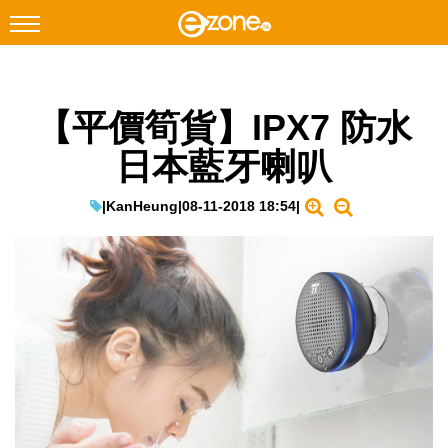
搜尋
【平價筍貨】IPX7 防水
Facebook
Instagram
日本藍牙喇叭
科技焦點
網絡生活
|
KanHeung
|
08-11-2018 18:54
|
遊戲動漫
教學評測
EduTech
IT Times
生成式AI與雲端應用
Enterprise Digital Transformation