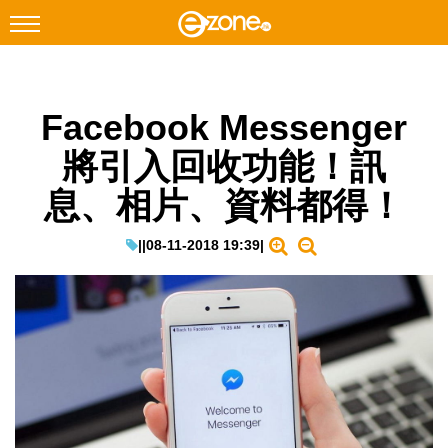
搜尋
Facebook Messenger
Facebook
Instagram
將引入回收功能！訊
科技焦點
息、相片、資料都得！
網絡生活
遊戲動漫
|
|
08-11-2018 19:39
|
教學評測
EduTech
IT Times
生成式AI與雲端應用
Enterprise Digital Transformation