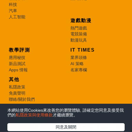
科技
汽車
人工智能
遊戲動漫
熱門遊戲
電競裝備
動漫玩具
教學評測
IT TIMES
應用秘技
業界頭條
新品測試
AI 策略
Apps 情報
名家專欄
其他
私隱政策
免責聲明
聯絡/關於我們
本網站使用Cookies來改善您的瀏覽體驗, 請確定您同意及接受我
© 2026 e-zone. All Rights Reserved.
們的
私隱政策與使用條款
才繼續瀏覽。
在Google
同意及關閉
追蹤《e-zone》