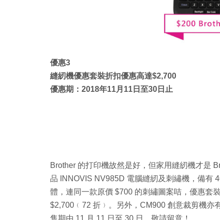
優惠3
縫紉機優惠套裝折扣優惠高達$2,700
優惠期：2018年11月11日至30日止
Brother 的打印機故然是好，但家用縫紉機才是 Br
品 INNOVIS NV985D 電腦縫紉及刺繡機，備有 
體，連同一款原價 $700 的刺繡圖案咭，優惠套裝價只
$2,700﹙72 折﹚。另外，CM900 創意裁剪
售期由 11 月 11 日至 30 日，敬請留意！