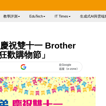
教學評測
EduTech
IT Times
生成式AI與雲端
祝雙十一 Brother
「狂歡購物節」
在Google
追蹤《e-zone》