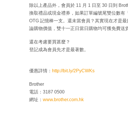
除以上產品外，會員於 11 月 1 日至 30 日到 B
換取禮品或現金禮券，如果訂單編號尾雙位數有「11」
OTG 記憶棒一支。還未當會員？其實現在才是最好
論購物價值，雙十一正日當日購物均可獲免費送
還在考慮要買甚麼？
登記成為會員先才是最著數。
優惠詳情：
http://bit.ly/2PyCWKs
Brother
電話：3187 0500
網址：
www.brother.com.hk