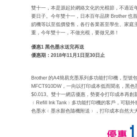
雙十一，本是源起於網絡文化的光棍節，不過近
要日子。今年雙十一，日本百年品牌 Brother
紉機等以至低價發售，各行各業甚至學生、家庭
重，今年雙十一，不做光棍，要做兄弟！
優惠1 黑色墨水送完再送
優惠期：2018年11月1日至30日止
Brother 的A4簡易充墨系列多功能打印機，型號包括
MFCT910DW，一向以打印成本低而聞名，黑色
$0.013。雙十一網店優惠，勢要令打印成本再創新低。
﹙Refill Ink Tank﹚多功能打印機的客戶，可
色墨水﹙墨水顏色隨機附送﹚，打印成本自然大