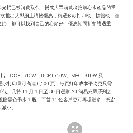
年光棍已被消費取代，變成大眾消費者搶購心水產品的重
 也首次推出大型網上購物優惠，精選多款打印機、標籤機、縫
主婦，都可以找到自己的心頭好。優惠期間折扣禮遇重
：DCPT510W、DCPT710W、MFCT810W 及
墨水打印量可高達 6,500 頁，每頁打印成本平均更只需
凡於 11 月 1 日至 30 日選購 A4 簡易充墨系列之
額外獲贈黑色墨水 1 瓶，而首 11 位客戶更可再獲贈多 1 瓶顏
大減小。