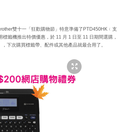
ther雙十一「狂歡購物節」特意準備了PTD450HK﹙支
標籤機推出特價優惠，於 11 月 1 日至 11 日期間選購，
名額 20 名﹚，下次購買標籤帶、配件或其他產品就最合用了。