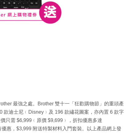
other 最強之處。Brother 雙十一「狂歡購物節」的重頭產
40 款迪士尼﹙Disney﹚及 196 款繡花圖案，亦內置 6 款字
需 $6,999﹙原價 $9,699﹚，折扣優惠多達
機亦有優惠，$3,999 附送特製材料入門套裝。以上產品網上發