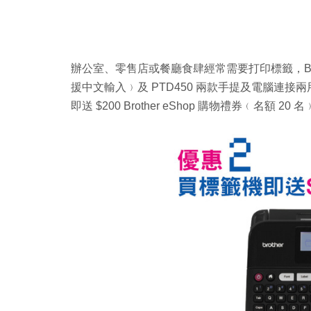
辦公室、零售店或餐廳食肆經常需要打印標籤，Bro
援中文輸入﹚及 PTD450 兩款手提及電腦連接兩用
即送 $200 Brother eShop 購物禮券﹙