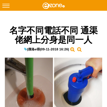
搜尋
名字不同電話不同 通渠
Facebook
Instagram
佬網上分身是同一人
科技焦點
網絡生活
|
佛洛e得
|
09-11-2018 16:26
|
遊戲動漫
教學評測
EduTech
IT Times
生成式AI與雲端應用
Enterprise Digital Transformation