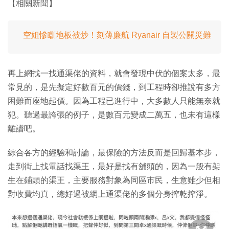
【相關新聞】
空姐慘瞓地板被炒！刻薄廉航 Ryanair 自製公關災難
再上網找一找通渠佬的資料，就會發現中伏的個案太多，最
常見的，是先擬定好數百元的價錢，到工程時卻推說有多方
困難而座地起價。因為工程已進行中，大多數人只能無奈就
犯。聽過最誇張的例子，是數百元變成二萬五，也未有這樣
離譜吧。
綜合各方的經驗和討論，最保險的方法反而是回歸基本步，
走到街上找電話找渠王，最好是找有舖頭的，因為一般有架
生在鋪頭的渠王，主要服務對象為同區市民，生意雖少但相
對收費均真，總好過被網上通渠佬的多個分身搾乾搾淨。