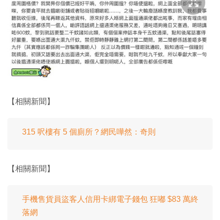
【相關新聞】
315 呎樓有 5 個廁所？網民嘩然：奇則
【相關新聞】
手機售貨員盜客人信用卡綁電子錢包 狂嘟 $83 萬終
落網