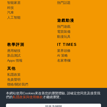
智能家居
熱門話題
科技
汽車
人工智能
遊戲動漫
熱門遊戲
電競裝備
動漫玩具
教學評測
IT TIMES
應用秘技
業界頭條
新品測試
AI 策略
Apps 情報
名家專欄
其他
私隱政策
免責聲明
聯絡/關於我們
本網站使用Cookies來改善您的瀏覽體驗, 請確定您同意及接受我
© 2026 e-zone. All Rights Reserved.
們的
私隱政策與使用條款
才繼續瀏覽。
在Google
同意及關閉