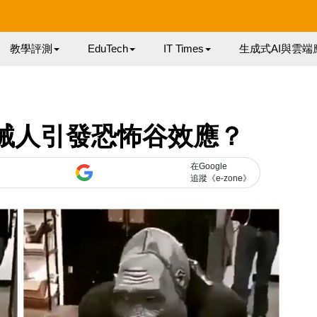
教學評測
EduTech
IT Times
生成式AI與雲端
機械人引發恐怖谷效應？
在Google
追蹤《e-zone》