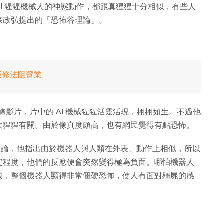
片中的 AI 猩猩機械人的神態動作，都跟真猩猩十分相似，有些人
森政弘提出的「恐怖谷理論」。
擬修法阻營業
tter 分享了一條影片，片中的 AI 機械猩猩活靈活現，栩栩如生。不過他
大猩猩有關。由於像真度頗高，也有網民覺得有點恐怖。
谷理論，他指出由於機器人與人類在外表、動作上相似，所以
定程度，他們的反應便會突然變得極為負面。哪怕機器人
眼，整個機器人顯得非常僵硬恐怖，使人有面對殭屍的感