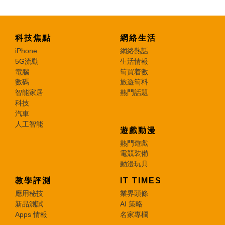
科技焦點
網絡生活
iPhone
網絡熱話
5G流動
生活情報
電腦
筍買着數
數碼
旅遊筍料
智能家居
熱門話題
科技
汽車
人工智能
遊戲動漫
熱門遊戲
電競裝備
動漫玩具
教學評測
IT TIMES
應用秘技
業界頭條
新品測試
AI 策略
Apps 情報
名家專欄