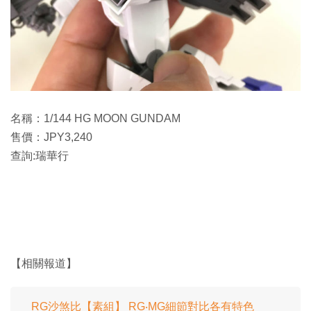
名稱：1/144 HG MOON GUNDAM
售價：JPY3,240
查詢:瑞華行
【相關報道】
RG沙煞比【素組】 RG‧MG細節對比各有特色