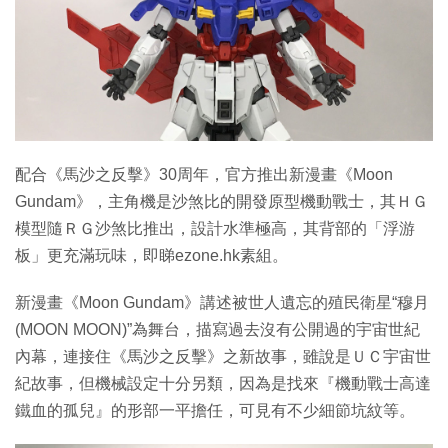
特集
配合《馬沙之反擊》30周年，官方推出新漫畫《Moon
Gundam》，主角機是沙煞比的開發原型機動戰士，其ＨＧ
模型隨ＲＧ沙煞比推出，設計水準極高，其背部的「浮游
板」更充滿玩味，即睇ezone.hk素組。
新漫畫《Moon Gundam》講述被世人遺忘的殖民衛星“穆月
(MOON MOON)”為舞台，描寫過去沒有公開過的宇宙世紀
內幕，連接住《馬沙之反擊》之新故事，雖說是ＵＣ宇宙世
紀故事，但機械設定十分另類，因為是找來『機動戰士高達
鐵血的孤兒』的形部一平擔任，可見有不少細節坑紋等。