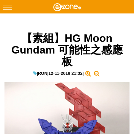
搜尋
【素組】HG Moon
Facebook
Instagram
Gundam 可能性之感應
科技焦點
板
網絡生活
遊戲動漫
|
RON
|
12-11-2018 21:32
|
教學評測
EduTech
IT Times
生成式AI與雲端應用
Enterprise Digital Transformation