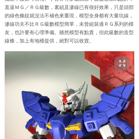
直逼ＭＧ／ＲＧ級數，素組及滲線已有很好效果，只是頭部
的綠色條紋就沒法不補色來重現，模型全身都有大量坑線，
滲線功夫不比ＲＧ級數模型簡單，未曾組裝過ＲＧ系列的模
友，也許要有心理準備。雖然模型有點貴，但此級數的造型
線條，加上有地檯提供，絕對可以收貨。