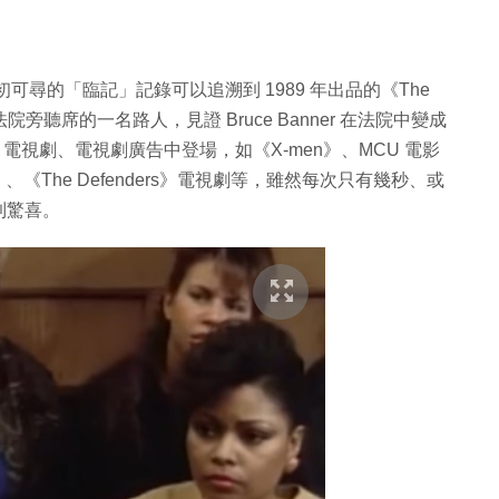
最初可尋的「臨記」記錄可以追溯到 1989 年出品的《The
an Lee 是法院旁聽席的一名路人，見證 Bruce Banner 在法院中變成
相關電影、電視劇、電視劇廣告中登場，如《X-men》、MCU 電影
E.L.D.》、《The Defenders》電視劇等，雖然每次只有幾秒、或
到驚喜。