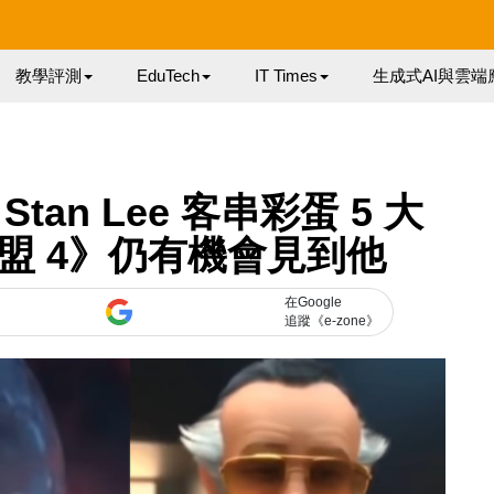
教學評測
EduTech
IT Times
生成式AI與雲端
tan Lee 客串彩蛋 5 大
盟 4》仍有機會見到他
在Google
追蹤《e-zone》