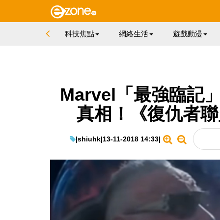
科技焦點
網絡生活
遊戲動漫
Marvel「最強臨記」S
真相！《復仇者聯
|
shiuhk
|
13-11-2018 14:33
|