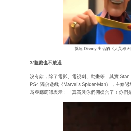
就連 Disney 出品的《大英雄天團（
3/遊戲也不放過
沒有錯，除了電影、電視劇、動畫等，其實 Stan L
PS4 獨佔遊戲《Marvel's Spider-Man》，主線
爲餐廳廚師表示：「真高興你們倆復合了！你們