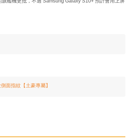
抵，不過 Samsung Galaxy S10+ 預計會用上屏
．首款側面指紋【土豪專屬】