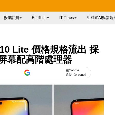
教學評測
EduTech
IT Times
生成式AI與雲端
 S10 Lite 價格規格流出 採
y-O 屏幕配高階處理器
在Google
追蹤《e-zone》