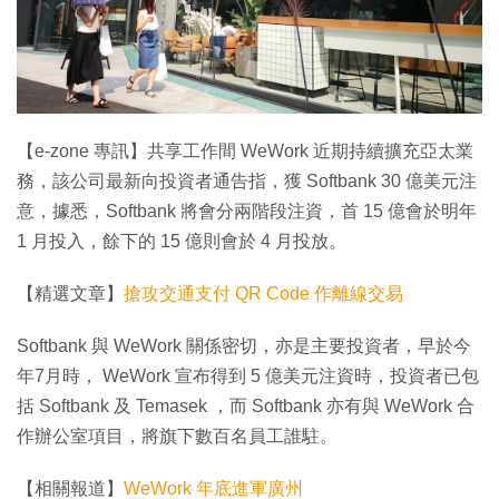
特集
【e-zone 專訊】共享工作間 WeWork 近期持續擴充亞太業
務，該公司最新向投資者通告指，獲 Softbank 30 億美元注
意，據悉，Softbank 將會分兩階段注資，首 15 億會於明年
1 月投入，餘下的 15 億則會於 4 月投放。
【精選文章】
搶攻交通支付 QR Code 作離線交易
Softbank 與 WeWork 關係密切，亦是主要投資者，早於今
年7月時， WeWork 宣布得到 5 億美元注資時，投資者已包
括 Softbank 及 Temasek ，而 Softbank 亦有與 WeWork 合
作辦公室項目，將旗下數百名員工誰駐。
【相關報道】
WeWork 年底進軍廣州