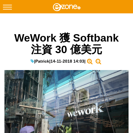
搜尋
WeWork 獲 Softbank
Facebook
Instagram
注資 30 億美元
科技焦點
網絡生活
|
Patrick
|
14-11-2018 14:03
|
遊戲動漫
教學評測
EduTech
IT Times
生成式AI與雲端應用
Enterprise Digital Transformation