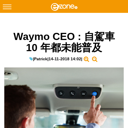
搜尋
Waymo CEO : 自駕車
Facebook
Instagram
10 年都未能普及
科技焦點
網絡生活
|
Patrick
|
14-11-2018 14:02
|
遊戲動漫
教學評測
EduTech
IT Times
生成式AI與雲端應用
Enterprise Digital Transformation