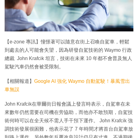
特集
【e-zone 專訊】憧憬著可以隨意在街上召喚自駕車，輕鬆
到處去的人可能會失望，因為研發自駕技術的 Waymo 行政
總裁 John Krafcik 坦言，技術在未來 10 年都不會普及無人
駕駛汽車仍然會被受限制。
【相關報道】
Google AI 強化 Waymo 自動駕駛！暴風雪出
車無誤
John Krafcik在華爾街日報會議上發言時表示，自駕車在未
來數年仍然需要在司機在旁協助，而他亦不敢預期，自駕技
術何時可以在全天候不需人手干預下運作。 John Krafcik 強
調技術發展很困難，他表示花了 7 年時間才將首台自駕車放
到路上運作，另外數年反覆改良設計仍只有寸進，不過期後