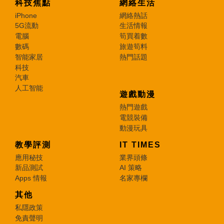
科技焦點
網絡生活
iPhone
網絡熱話
5G流動
生活情報
電腦
筍買着數
數碼
旅遊筍料
智能家居
熱門話題
科技
汽車
人工智能
遊戲動漫
熱門遊戲
電競裝備
動漫玩具
教學評測
IT TIMES
應用秘技
業界頭條
新品測試
AI 策略
Apps 情報
名家專欄
其他
私隱政策
免責聲明