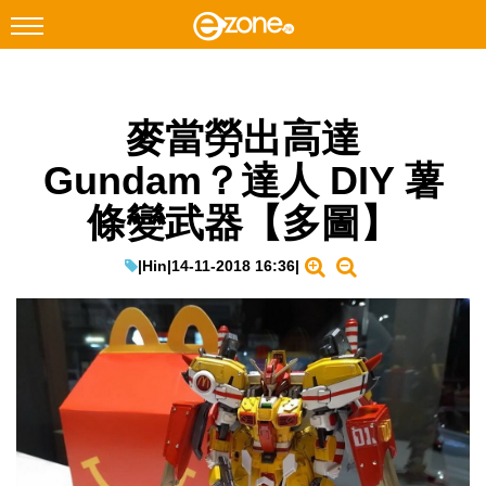
搜尋
麥當勞出高達
Facebook
Instagram
Gundam？達人 DIY 薯
科技焦點
條變武器【多圖】
網絡生活
遊戲動漫
|
Hin
|
14-11-2018 16:36
|
教學評測
EduTech
IT Times
生成式AI與雲端應用
Enterprise Digital Transformation