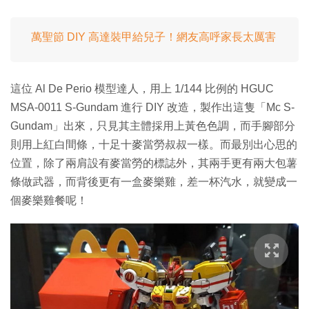
萬聖節 DIY 高達裝甲給兒子！網友高呼家長太厲害
這位 Al De Perio 模型達人，用上 1/144 比例的 HGUC
MSA-0011 S-Gundam 進行 DIY 改造，製作出這隻「Mc S-
Gundam」出來，只見其主體採用上黃色色調，而手腳部分
則用上紅白間條，十足十麥當勞叔叔一樣。而最別出心思的
位置，除了兩肩設有麥當勞的標誌外，其兩手更有兩大包薯
條做武器，而背後更有一盒麥樂雞，差一杯汽水，就變成一
個麥樂雞餐呢！