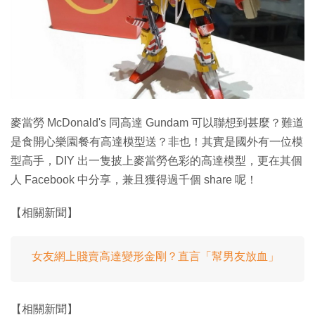
特集
麥當勞 McDonald's 同高達 Gundam 可以聯想到甚麼？難道
是食開心樂園餐有高達模型送？非也！其實是國外有一位模
型高手，DIY 出一隻披上麥當勞色彩的高達模型，更在其個
人 Facebook 中分享，兼且獲得過千個 share 呢！
【相關新聞】
女友網上賤賣高達變形金剛？直言「幫男友放血」
【相關新聞】