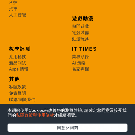
科技
汽車
人工智能
遊戲動漫
熱門遊戲
電競裝備
動漫玩具
教學評測
IT TIMES
應用秘技
業界頭條
新品測試
AI 策略
Apps 情報
名家專欄
其他
私隱政策
免責聲明
聯絡/關於我們
本網站使用Cookies來改善您的瀏覽體驗, 請確定您同意及接受我
© 2026 e-zone. All Rights Reserved.
們的
私隱政策與使用條款
才繼續瀏覽。
在Google
同意及關閉
追蹤《e-zone》