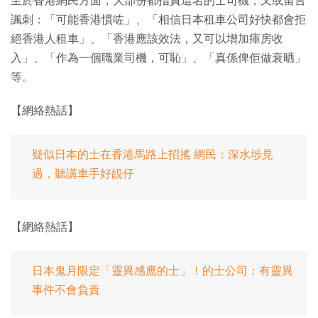
至於香港網民方面，大部份都指責這名的士司機，又或留言
諷刺：「可能香港慣咗」、「相信日本租車公司好快都會拒
絕香港人租車」、「香港應該效法，又可以增加㾝房收
入」、「作為一個職業司機，可恥」、「真係俾佢做衰晒」
等。
【網絡熱話】
疑似日本的士在香港馬路上招搖 網民：深水埗見
過，聽講車手好靚仔
【網絡熱話】
日本鬼月限定「靈異感應的士」！的士公司：有靈異
事件不會負責