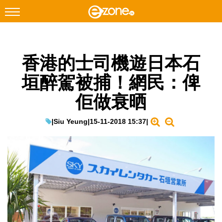
搜尋
香港的士司機遊日本石
Facebook
Instagram
垣醉駕被捕！網民：俾
科技焦點
佢做衰晒
網絡生活
遊戲動漫
|
Siu Yeung
|
15-11-2018 15:37
|
教學評測
EduTech
IT Times
生成式AI與雲端應用
Enterprise Digital Transformation