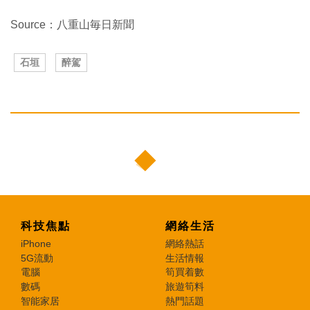
Source：八重山毎日新聞
石垣
醉駕
科技焦點
網絡生活
iPhone
網絡熱話
5G流動
生活情報
電腦
筍買着數
數碼
旅遊筍料
智能家居
熱門話題