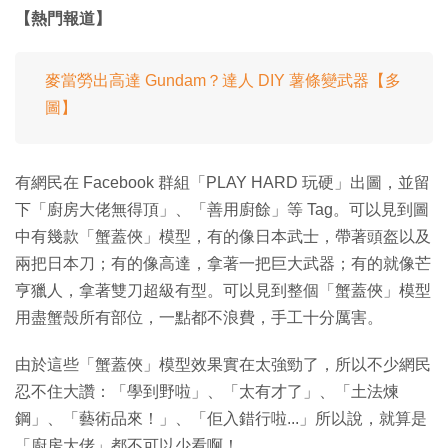
【熱門報道】
麥當勞出高達 Gundam？達人 DIY 薯條變武器【多
圖】
有網民在 Facebook 群組「PLAY HARD 玩硬」出圖，並留
下「廚房大佬無得頂」、「善用廚餘」等 Tag。可以見到圖
中有幾款「蟹蓋俠」模型，有的像日本武士，帶著頭盔以及
兩把日本刀；有的像高達，拿著一把巨大武器；有的就像芒
亨獵人，拿著雙刀超級有型。可以見到整個「蟹蓋俠」模型
用盡蟹殼所有部位，一點都不浪費，手工十分厲害。
由於這些「蟹蓋俠」模型效果實在太強勁了，所以不少網民
忍不住大讚：「學到野啦」、「太有才了」、「土法煉
鋼」、「藝術品來！」、「佢入錯行啦...」所以說，就算是
「廚房大佬」都不可以少看啊！