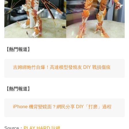
【熱門報道】
吉姆綁炮竹自爆！高達模型發燒友 DIY 戰損傷痕
【熱門報道】
iPhone 機背變鏡面？網民分享 DIY「打磨」過程
Source：
PLAY HARD 玩硬