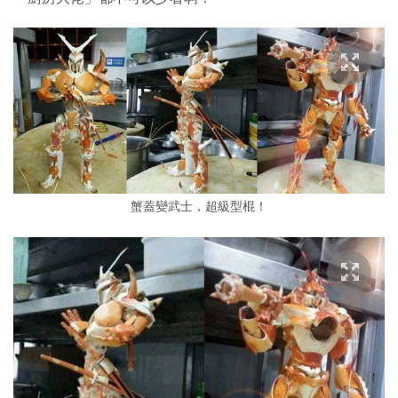
蟹蓋變武士，超級型棍！