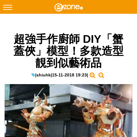
搜尋
超強手作廚師 DIY「蟹
Facebook
Instagram
蓋俠」模型！多款造型
科技焦點
靚到似藝術品
網絡生活
遊戲動漫
|
shiuhk
|
15-11-2018 19:23
|
教學評測
EduTech
IT Times
生成式AI與雲端應用
Enterprise Digital Transformation