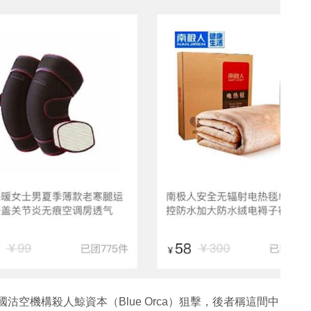
國沽空機構殺人鯨資本（Blue Orca）狙擊，後者稱這間中