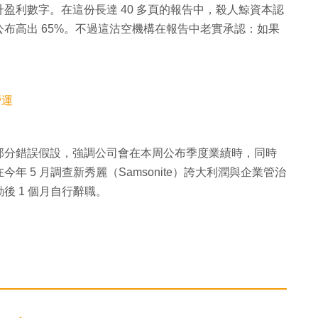
盈利數字。在這份長達 40 多頁的報告中，殺人鯨資本認
布高出 65%。不過這沽空機構在報告中老實承認：如果
營運
部分錯誤假設，強調公司會在本周公布季度業績時，同時
 5 月調查新秀麗（Samsonite）誇大利潤與企業管治
後 1 個月自行辭職。