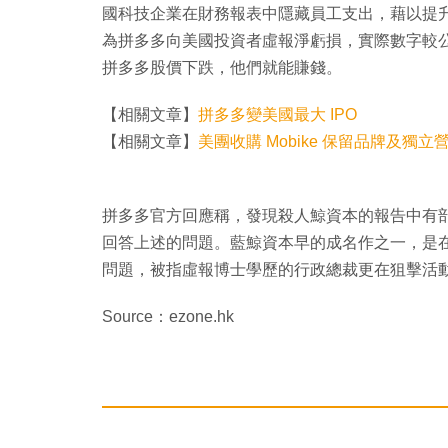
國科技企業在財務報表中隱藏員工支出，藉以提升
為拼多多向美國投資者虛報淨虧損，實際數字較公
拼多多股價下跌，他們就能賺錢。
【相關文章】
拼多多變美國最大 IPO
【相關文章】
美團收購 Mobike 保留品牌及獨立
拼多多官方回應稱，發現殺人鯨資本的報告中有
回答上述的問題。藍鯨資本早的成名作之一，是在今年
問題，被指虛報博士學歷的行政總裁更在狙擊活動
Source：ezone.hk