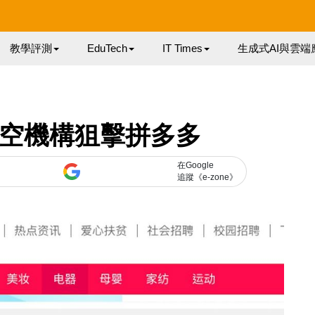
教學評測
EduTech
IT Times
生成式AI與雲端
沽空機構狙擊拼多多
在Google
追蹤《e-zone》