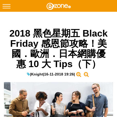
搜尋
2018 黑色星期五 Black
Facebook
Instagram
Friday 感恩節攻略！美
科技焦點
國．歐洲．日本網購優
網絡生活
惠 10 大 Tips（下）
遊戲動漫
教學評測
|
Knight
|
16-11-2018 19:26
|
EduTech
IT Times
生成式AI與雲端應用
Enterprise Digital Transformation