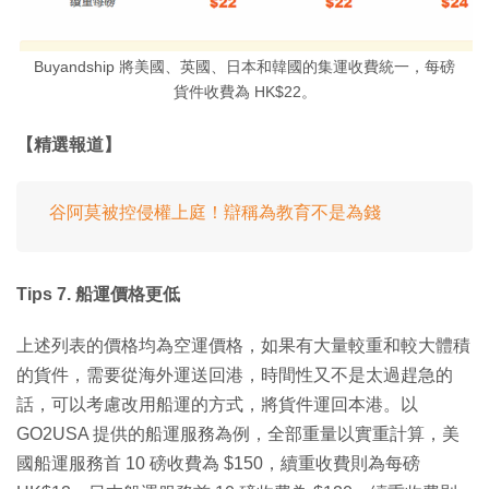
Buyandship 將美國、英國、日本和韓國的集運收費統一，每磅
貨件收費為 HK$22。
【精選報道】
谷阿莫被控侵權上庭！辯稱為教育不是為錢
Tips 7. 船運價格更低
上述列表的價格均為空運價格，如果有大量較重和較大體積
的貨件，需要從海外運送回港，時間性又不是太過趕急的
話，可以考慮改用船運的方式，將貨件運回本港。以
GO2USA 提供的船運服務為例，全部重量以實重計算，美
國船運服務首 10 磅收費為 $150，續重收費則為每磅