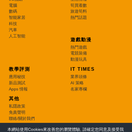
電腦
筍買着數
數碼
旅遊筍料
智能家居
熱門話題
科技
汽車
人工智能
遊戲動漫
熱門遊戲
電競裝備
動漫玩具
教學評測
IT TIMES
應用秘技
業界頭條
新品測試
AI 策略
Apps 情報
名家專欄
其他
私隱政策
免責聲明
聯絡/關於我們
本網站使用Cookies來改善您的瀏覽體驗, 請確定您同意及接受我
© 2026 e-zone. All Rights Reserved.