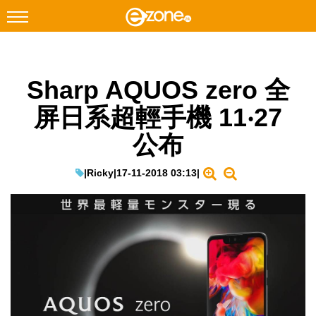
搜尋
Sharp AQUOS zero 全
Facebook
Instagram
屏日系超輕手機 11‧27
科技焦點
公布
網絡生活
遊戲動漫
|
Ricky
|
17-11-2018 03:13
|
教學評測
EduTech
IT Times
生成式AI與雲端應用
Enterprise Digital Transformation