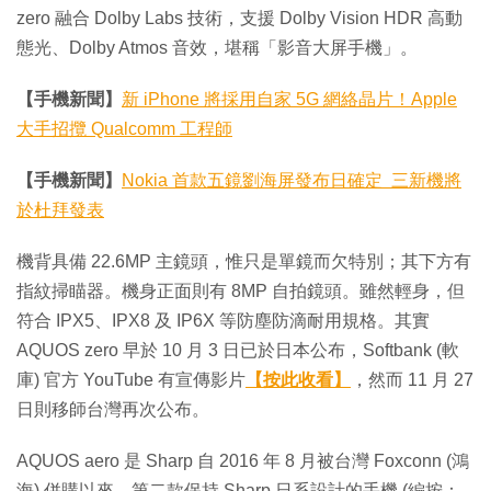
zero 融合 Dolby Labs 技術，支援 Dolby Vision HDR 高動
態光、Dolby Atmos 音效，堪稱「影音大屏手機」。
【手機新聞】
新 iPhone 將採用自家 5G 網絡晶片！Apple
大手招攬 Qualcomm 工程師
【手機新聞】
Nokia 首款五鏡劉海屏發布日確定 三新機將
於杜拜發表
機背具備 22.6MP 主鏡頭，惟只是單鏡而欠特別；其下方有
指紋掃瞄器。機身正面則有 8MP 自拍鏡頭。雖然輕身，但
符合 IPX5、IPX8 及 IP6X 等防塵防滴耐用規格。其實
AQUOS zero 早於 10 月 3 日已於日本公布，Softbank (軟
庫) 官方 YouTube 有宣傳影片
【按此收看】
，然而 11 月 27
日則移師台灣再次公布。
AQUOS aero 是 Sharp 自 2016 年 8 月被台灣 Foxconn (鴻
海) 併購以來，第二款保持 Sharp 日系設計的手機 (編按：