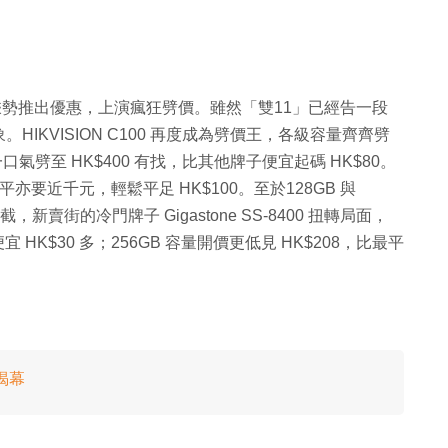
皆乘勢推出優惠，上演瘋狂劈價。雖然「雙11」已經告一段
IKVISION C100 再度成為劈價王，各級容量齊齊劈
多一口氣劈至 HK$400 有找，比其他牌子便宜起碼 HK$80。
最平亦要近千元，輕鬆平足 HK$100。至於128GB 與
一截，新賣街的冷門牌子 Gigastone SS-8400 扭轉局面，
 便宜 HK$30 多；256GB 容量開價更低見 HK$208，比最平
場揭幕