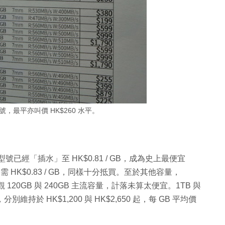
型號，最平亦叫價 HK$260 水平。
號已經「插水」至 HK$0.81 / GB，成為史上最便宜
只需 HK$0.83 / GB，同樣十分抵買。至於其他容量，
，反觀 120GB 與 240GB 主流容量，計落未算太便宜。1TB 與
於 HK$1,200 與 HK$2,650 起，每 GB 平均價