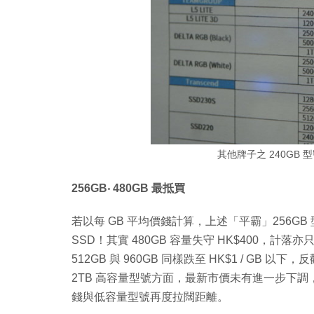
其他牌子之 240GB 
256GB‧ 480GB 最抵買
若以每 GB 平均價錢計算，上述「平霸」256GB 型
SSD！其實 480GB 容量失守 HK$400，計落亦
512GB 與 960GB 同樣跌至 HK$1 / GB 以下
2TB 高容量型號方面，最新市價未有進一步下調，分別維持
錢與低容量型號再度拉闊距離。