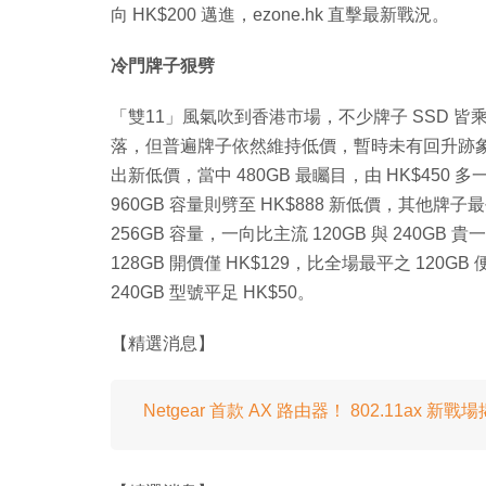
向 HK$200 邁進，ezone.hk 直擊最新戰況。
冷門牌子狠劈
「雙11」風氣吹到香港市場，不少牌子 SSD 
落，但普遍牌子依然維持低價，暫時未有回升跡象。H
出新低價，當中 480GB 最矚目，由 HK$450 
960GB 容量則劈至 HK$888 新低價，其他牌子
256GB 容量，一向比主流 120GB 與 240GB 貴
128GB 開價僅 HK$129，比全場最平之 120GB
240GB 型號平足 HK$50。
【精選消息】
Netgear 首款 AX 路由器！ 802.11ax 新戰