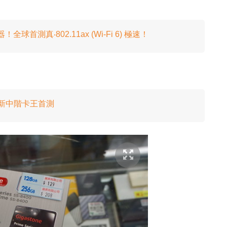
器！全球首測真‧802.11ax (Wi-Fi 6) 極速！
00 新中階卡王首測