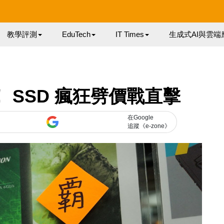
教學評測
EduTech
IT Times
生成式AI與雲端
81！ SSD 瘋狂劈價戰直擊
在Google
追蹤《e-zone》