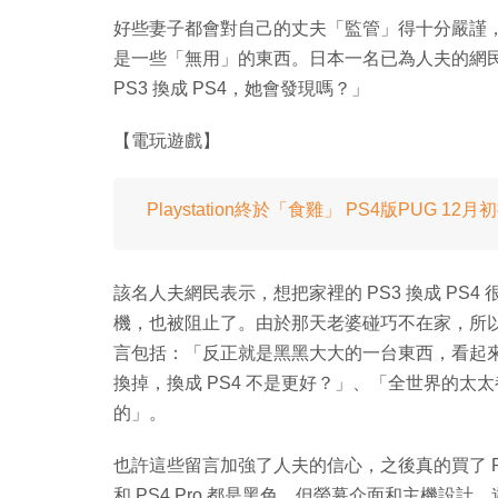
好些妻子都會對自己的丈夫「監管」得十分嚴謹
是一些「無用」的東西。日本一名已為人夫的網民
PS3 換成 PS4，她會發現嗎？」
【電玩遊戲】
Playstation終於「食雞」 PS4版PUG 12月
該名人夫網民表示，想把家裡的 PS3 換成 P
機，也被阻止了。由於那天老婆碰巧不在家，所
言包括：「反正就是黑黑大大的一台東西，看起
換掉，換成 PS4 不是更好？」、「全世界的太太
的」。
也許這些留言加強了人夫的信心，之後真的買了 PS4
和 PS4 Pro 都是黑色，但螢幕介面和主機