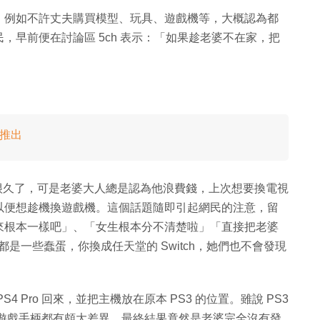
，例如不許丈夫購買模型、玩具、遊戲機等，大概認為都
，早前便在討論區 5ch 表示：「如果趁老婆不在家，把
初推出
S4 很久了，可是老婆大人總是認為他浪費錢，上次想要換電視
以便想趁機換遊戲機。這個話題隨即引起網民的注意，留
來根本一樣吧」、「女生根本分不清楚啦」「直接把老婆
都是一些蠢蛋，你換成任天堂的 Switch，她們也不會發現
 Pro 回來，並把主機放在原本 PS3 的位置。雖說 PS3
設計、遊戲手柄都有頗大差異，最終結果竟然是老婆完全沒有發