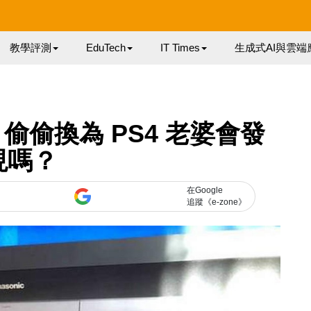
教學評測
EduTech
IT Times
生成式AI與雲端
偷偷換為 PS4 老婆會發
現嗎？
在Google
追蹤《e-zone》