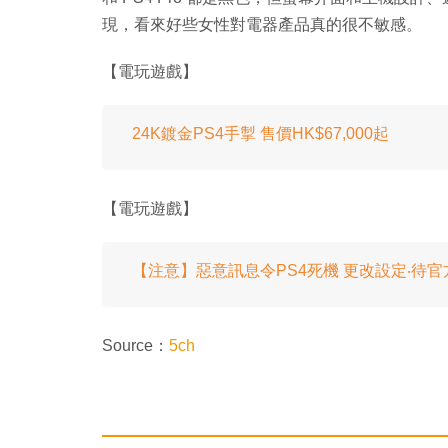
現，看來好些女性對電器產品真的很不敏感。
【電玩遊戲】
24K鍍金PS4手掣 售價HK$67,000起
【電玩遊戲】
【注意】惡意訊息令PS4死機 更改設定‧待官
Source：
5ch