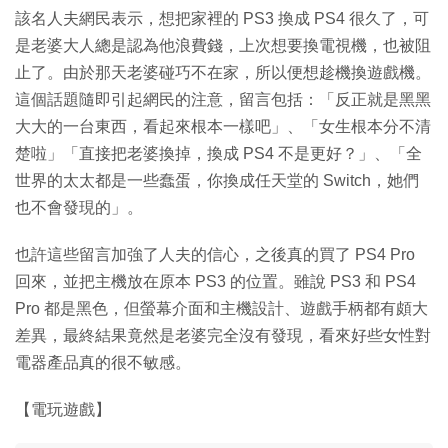
該名人夫網民表示，想把家裡的 PS3 換成 PS4 很久了，可
是老婆大人總是認為他浪費錢，上次想要換電視機，也被阻
止了。由於那天老婆碰巧不在家，所以便想趁機換遊戲機。
這個話題隨即引起網民的注意，留言包括：「反正就是黑黑
大大的一台東西，看起來根本一樣吧」、「女生根本分不清
楚啦」「直接把老婆換掉，換成 PS4 不是更好？」、「全
世界的太太都是一些蠢蛋，你換成任天堂的 Switch，她們
也不會發現的」。
也許這些留言加強了人夫的信心，之後真的買了 PS4 Pro
回來，並把主機放在原本 PS3 的位置。雖說 PS3 和 PS4
Pro 都是黑色，但螢幕介面和主機設計、遊戲手柄都有頗大
差異，最終結果竟然是老婆完全沒有發現，看來好些女性對
電器產品真的很不敏感。
【電玩遊戲】