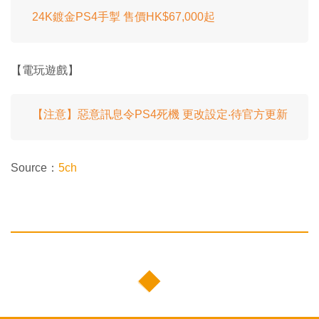
24K鍍金PS4手掣 售價HK$67,000起
【電玩遊戲】
【注意】惡意訊息令PS4死機 更改設定‧待官方更新
Source：
5ch