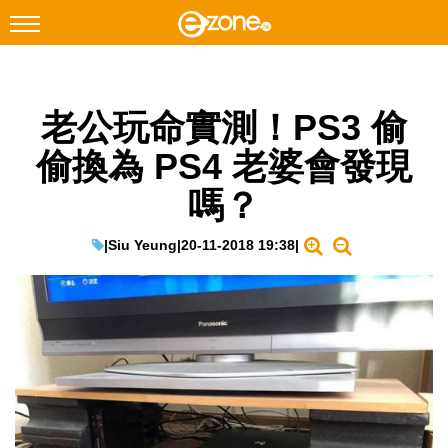
搜尋
老公玩命實測！PS3 偷
Facebook
Instagram
偷換為 PS4 老婆會發現
科技焦點
嗎？
網絡生活
遊戲動漫
|
Siu Yeung
|
20-11-2018 19:38
|
教學評測
EduTech
IT Times
生成式AI與雲端應用
Enterprise Digital Transformation