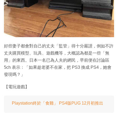
特集
好些妻子都會對自己的丈夫「監管」得十分嚴謹，例如不許
丈夫購買模型、玩具、遊戲機等，大概認為都是一些「無
用」的東西。日本一名已為人夫的網民，早前便在討論區
5ch 表示：「如果趁老婆不在家，把 PS3 換成 PS4，她會
發現嗎？」
【電玩遊戲】
Playstation終於「食雞」 PS4版PUG 12月初推出