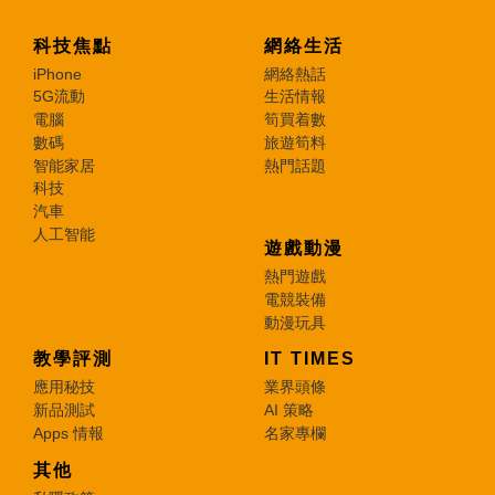
科技焦點
網絡生活
iPhone
網絡熱話
5G流動
生活情報
電腦
筍買着數
數碼
旅遊筍料
智能家居
熱門話題
科技
汽車
人工智能
遊戲動漫
熱門遊戲
電競裝備
動漫玩具
教學評測
IT TIMES
應用秘技
業界頭條
新品測試
AI 策略
Apps 情報
名家專欄
其他