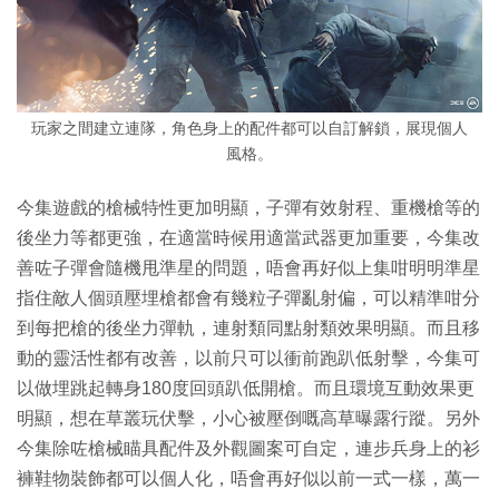
玩家之間建立連隊，角色身上的配件都可以自訂解鎖，展現個人
風格。
今集遊戲的槍械特性更加明顯，子彈有效射程、重機槍等的
後坐力等都更強，在適當時候用適當武器更加重要，今集改
善咗子彈會隨機甩準星的問題，唔會再好似上集咁明明準星
指住敵人個頭壓埋槍都會有幾粒子彈亂射偏，可以精準咁分
到每把槍的後坐力彈軌，連射類同點射類效果明顯。而且移
動的靈活性都有改善，以前只可以衝前跑趴低射擊，今集可
以做埋跳起轉身180度回頭趴低開槍。而且環境互動效果更
明顯，想在草叢玩伏擊，小心被壓倒嘅高草曝露行蹤。另外
今集除咗槍械瞄具配件及外觀圖案可自定，連步兵身上的衫
褲鞋物裝飾都可以個人化，唔會再好似以前一式一樣，萬一