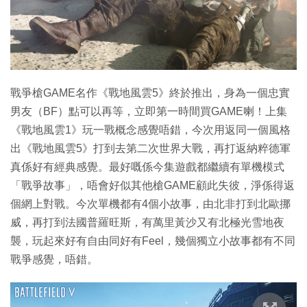
特集
戰爭槍GAME名作《戰地風雲5》終於推出，身為一個忠實
男友（BF）點可以再等，立即第一時間買GAME喇！上集
《戰地風雲1》玩一戰概念感覺唔錯，今次用返同一個風格
出《戰地風雲5》打到去第二次世界大戰，再打返納粹德軍
真係好有經典感覺。最好嘅係今集遊戲都繼續有單機模式
「戰爭故事」，唔會好似其他槍GAME顧此失彼，淨係得返
個網上對戰。今次單機都有4個小故事，由北非打到北歐挪
威，再打到法國普羅旺斯，有萬里黃沙又有北極光雪地夜
襲，玩起來好有自由同好有Feel，幾個獨立小故事都有不同
戰爭感覺，唔錯。