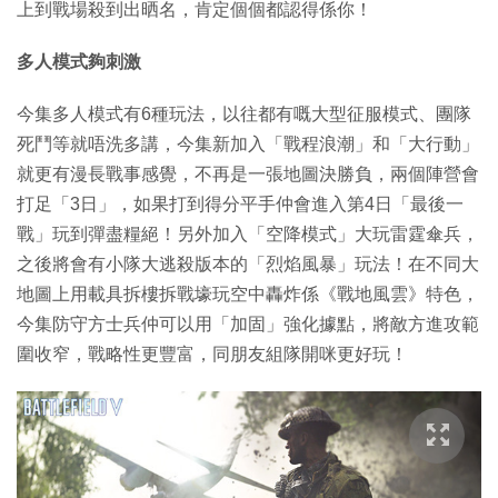
上到戰場殺到出晒名，肯定個個都認得係你！
多人模式夠刺激
今集多人模式有6種玩法，以往都有嘅大型征服模式、團隊
死鬥等就唔洗多講，今集新加入「戰程浪潮」和「大行動」
就更有漫長戰事感覺，不再是一張地圖決勝負，兩個陣營會
打足「3日」，如果打到得分平手仲會進入第4日「最後一
戰」玩到彈盡糧絕！另外加入「空降模式」大玩雷霆傘兵，
之後將會有小隊大逃殺版本的「烈焰風暴」玩法！在不同大
地圖上用載具拆樓拆戰壕玩空中轟炸係《戰地風雲》特色，
今集防守方士兵仲可以用「加固」強化據點，將敵方進攻範
圍收窄，戰略性更豐富，同朋友組隊開咪更好玩！