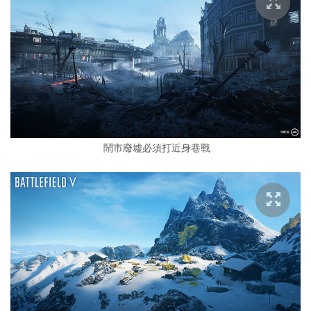
鬧市廢墟必須打近身巷戰