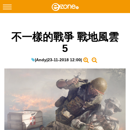
搜尋
不一樣的戰爭 戰地風雲
Facebook
Instagram
5
科技焦點
網絡生活
|
Andy
|
23-11-2018 12:00
|
遊戲動漫
教學評測
EduTech
IT Times
生成式AI與雲端應用
Enterprise Digital Transformation