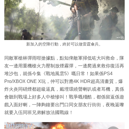
新加入的空降行動，終於可以做雷霆傘兵。
同敵軍槍林彈雨咁搶據點，點知俾敵軍掃低咗大叫救命，隊
友一邊用重機槍火力壓制放煙霧彈，一邊爬過來救你復活再
堆沙包，就係今集《戰地風雲5》嘅日常！如果係PS4
Pro/XBOX ONE X玩，仲可以對應4K HDR超高清畫質，爆
炸火炎同硝煙都超級逼真，戴埋環繞聲喇叭或者耳機，真係
會聽到戰場上好多人中槍慘叫！戰爭嘅殘酷，都係留返係遊
戲入面好喇，一陣夠鐘要出門口同女朋友行街街，夜晚返嚟
就要入伍同班兄弟解放法國戰線！