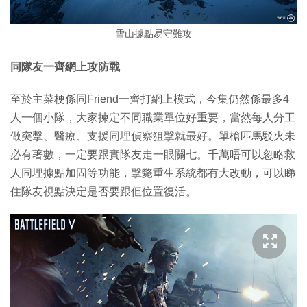
雪山據點易守難攻
同隊友一齊網上攻防戰
至於主菜梗係同Friend一齊打網上模式，今集仍然係最多4
人一個小隊，大家揀定不同職業單位好重要，當然每人分工
做突擊、醫療、支援同埋偵察狙擊就最好。單槍匹馬駁火未
必有著數，一定要跟實隊友走一眼關七。千萬唔可以忽略救
人同埋據點加固等功能，擊斃重生系統都有大改動，可以睇
住隊友視點決定是否要跟佢位置復活。