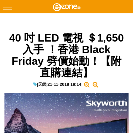
搜尋
40 吋 LED 電視 ＄1,650
Facebook
Instagram
入手 ！香港 Black
科技焦點
Friday 劈價始動！【附
網絡生活
直購連結】
遊戲動漫
教學評測
|
天師
|
21-11-2018 16:14
|
EduTech
IT Times
生成式AI與雲端應用
Enterprise Digital Transformation