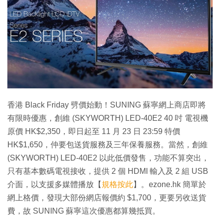
特集
香港 Black Friday 劈價始動！SUNING 蘇寧網上商店即將
有限時優惠，創維 (SKYWORTH) LED-40E2 40 吋 電視機
原價 HK$2,350，即日起至 11 月 23 日 23:59 特價
HK$1,650，仲要包送貨服務及三年保養服務。當然，創維
(SKYWORTH) LED-40E2 以此低價發售，功能不算突出，
只有基本數碼電視接收，提供 2 個 HDMI 輸入及 2 組 USB
介面，以支援多媒體播放【
規格按此
】。ezone.hk 簡單於
網上格價，發現大部份網店報價約 $1,700，更要另收送貨
費，故 SUNING 蘇寧這次優惠都算幾抵買。