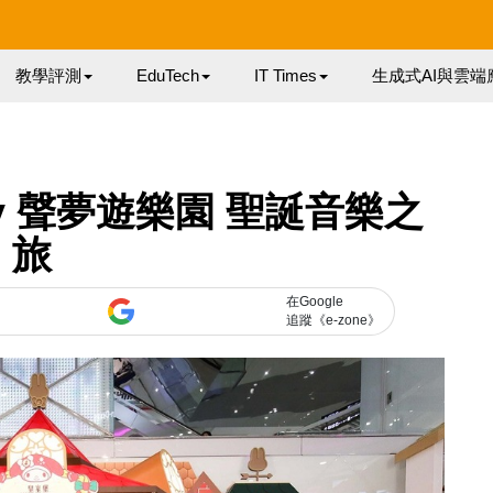
教學評測
EduTech
IT Times
生成式AI與雲端
ody 聲夢遊樂園 聖誕音樂之
旅
在Google
追蹤《e-zone》