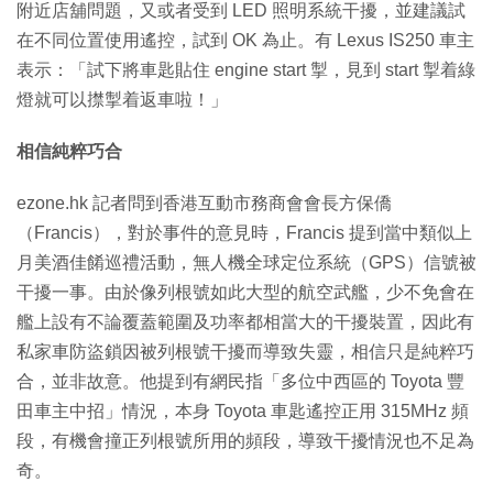
附近店舖問題，又或者受到 LED 照明系統干擾，並建議試
在不同位置使用遙控，試到 OK 為止。有 Lexus IS250 車主
表示：「試下將車匙貼住 engine start 掣，見到 start 掣着綠
燈就可以㩒掣着返車啦！」
相信純粹巧合
ezone.hk 記者問到香港互動市務商會會長方保僑
（Francis），對於事件的意見時，Francis 提到當中類似上
月美酒佳餚巡禮活動，無人機全球定位系統（GPS）信號被
干擾一事。由於像列根號如此大型的航空武艦，少不免會在
艦上設有不論覆蓋範圍及功率都相當大的干擾裝置，因此有
私家車防盜鎖因被列根號干擾而導致失靈，相信只是純粹巧
合，並非故意。他提到有網民指「多位中西區的 Toyota 豐
田車主中招」情況，本身 Toyota 車匙遙控正用 315MHz 頻
段，有機會撞正列根號所用的頻段，導致干擾情況也不足為
奇。