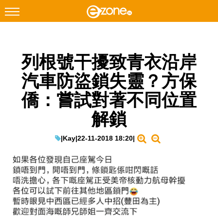
搜尋
列根號干擾致青衣沿岸
Facebook
Instagram
汽車防盜鎖失靈？方保
科技焦點
僑：嘗試對著不同位置
網絡生活
解鎖
遊戲動漫
教學評測
|
Kay
|
22-11-2018 18:20
|
EduTech
IT Times
生成式AI與雲端應用
Enterprise Digital Transformation