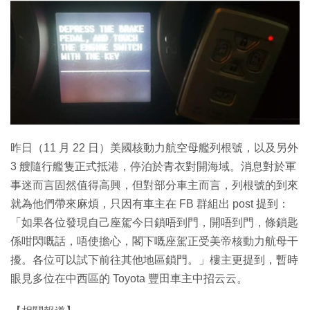
特集
昨日（11 月 22 日）美國核動力航空母艦列根號，以及另外
3 艘隨行艦隻正式抵港，停泊於青衣對開海域。消息對於軍
事迷而言固然值得高興，但對部分車主而言，列根號的到來
就為他們帶來麻煩，只因有車主在 FB 群組出 post 提到：
「如果各位發現自己座駕今日鎖唔到門，開唔到門，條鎖匙
係咁閃嘅話，唔使擔心，閣下嘅座駕正受美帝核動力航母干
擾。各位可以試下前往其他地區鎖門。」樓主更提到，暫時
眼見多位在中西區的 Toyota 豐田車主中招云云。