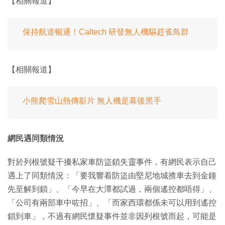
【相關報道】
保持航道暢通！Caltech 研發無人機驅趕雀鳥群
【相關報道】
小熊爬雪山熱傳影片 無人機是幕後黑手
網民遇同類情況
對於列根號疑干擾私家車防盜鎖失靈事件，有網民表示自己
遇上了同類情況：「要我響着防盜由堅尼地城揸車去到金鐘
先至解到鎖」、「今早在大潭都試過，兩個遙控都唔得」、
「公司有兩部車中咗招」、「而家西環都係未可以用到遙控
鎖到車」，不過有網民懷疑事件並非因列根號而起，可能是