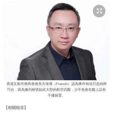
香港互動市務商會會長方保僑（Francis）認為事件相信只是純粹
巧合，因為像列根號如此大型的航空武艦，少不免會在艦上設有
干擾裝置。
【相關報道】