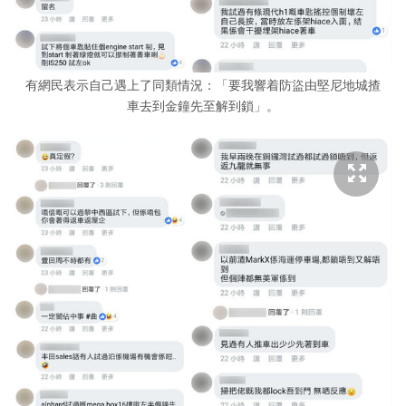
有網民表示自己遇上了同類情況：「要我響着防盜由堅尼地城揸
車去到金鐘先至解到鎖」。