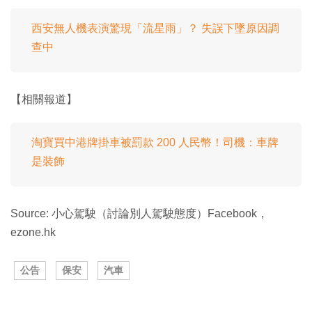
西安無人機表演驚現「流星雨」？ 失誤下墜原因調
查中
【相關報道】
淘寶買中港牌掛車被罰款 200 人民幣！司機：車牌
是裝飾
Source: 小心駕駛（討論別人駕駛態度）Facebook，
ezone.hk
公告
保安
汽車