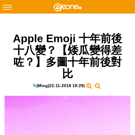
搜尋
Apple Emoji 十年前後
Facebook
Instagram
十八變？【矮瓜變得差
科技焦點
咗？】多圖十年前後對
網絡生活
比
遊戲動漫
教學評測
|
Ming
|
22-11-2018 19:29
|
EduTech
IT Times
生成式AI與雲端應用
Enterprise Digital Transformation