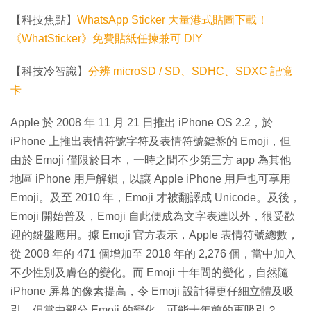
【科技焦點】
WhatsApp Sticker 大量港式貼圖下載！
《WhatSticker》免費貼紙任揀兼可 DIY
【科技冷智識】
分辨 microSD / SD、SDHC、SDXC 記憶
卡
Apple 於 2008 年 11 月 21 日推出 iPhone OS 2.2，於
iPhone 上推出表情符號字符及表情符號鍵盤的 Emoji，但
由於 Emoji 僅限於日本，一時之間不少第三方 app 為其他
地區 iPhone 用戶解鎖，以讓 Apple iPhone 用戶也可享用
Emoji。及至 2010 年，Emoji 才被翻譯成 Unicode。及後，
Emoji 開始普及，Emoji 自此便成為文字表達以外，很受歡
迎的鍵盤應用。據 Emoji 官方表示，Apple 表情符號總數，
從 2008 年的 471 個增加至 2018 年的 2,276 個，當中加入
不少性別及膚色的變化。而 Emoji 十年間的變化，自然隨
iPhone 屏幕的像素提高，令 Emoji 設計得更仔細立體及吸
引，但當中部分 Emoji 的變化，可能十年前的更吸引？