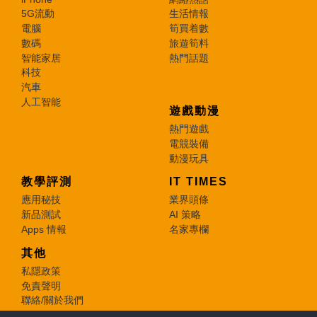
5G流動
生活情報
電腦
筍買着數
數碼
旅遊筍料
智能家居
熱門話題
科技
汽車
人工智能
遊戲動漫
熱門遊戲
電競裝備
動漫玩具
教學評測
IT TIMES
應用秘技
業界頭條
新品測試
AI 策略
Apps 情報
名家專欄
其他
私隱政策
免責聲明
聯絡/關於我們