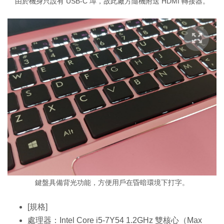
由於機身只設有 USB-C 埠，故此廠方隨機附送 HDMI 轉接器。
鍵盤具備背光功能，方便用戶在昏暗環境下打字。
[規格]
處理器：Intel Core i5-7Y54 1.2GHz 雙核心（Max