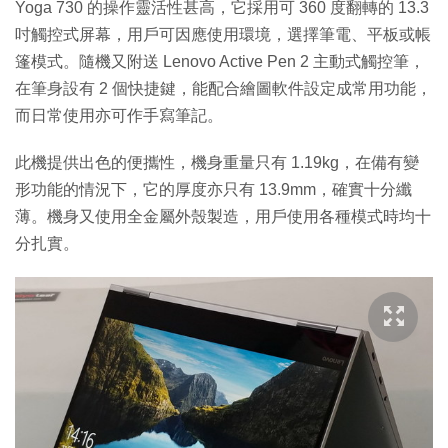
Yoga 730 的操作靈活性甚高，它採用可 360 度翻轉的 13.3
吋觸控式屏幕，用戶可因應使用環境，選擇筆電、平板或帳
篷模式。隨機又附送 Lenovo Active Pen 2 主動式觸控筆，
在筆身設有 2 個快捷鍵，能配合繪圖軟件設定成常用功能，
而日常使用亦可作手寫筆記。
此機提供出色的便攜性，機身重量只有 1.19kg，在備有變
形功能的情況下，它的厚度亦只有 13.9mm，確實十分纖
薄。機身又使用全金屬外殼製造，用戶使用各種模式時均十
分扎實。