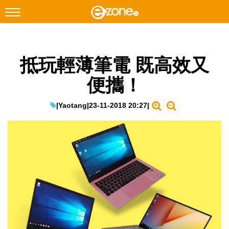
搜尋
抵玩輕薄筆電 既高效又
Facebook
Instagram
便攜！
科技焦點
網絡生活
|
Yaotang
|
23-11-2018 20:27
|
遊戲動漫
教學評測
EduTech
IT Times
生成式AI與雲端應用
Enterprise Digital Transformation