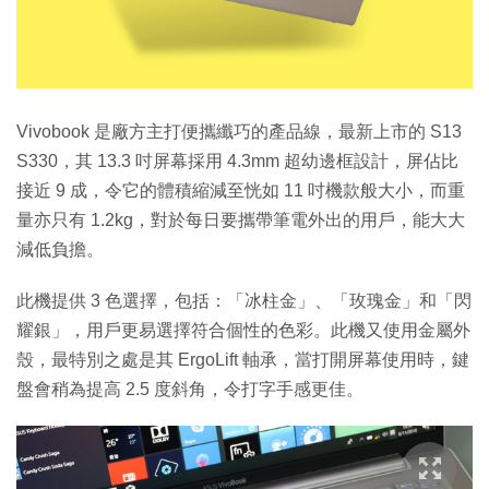
Vivobook 是廠方主打便攜纖巧的產品線，最新上市的 S13
S330，其 13.3 吋屏幕採用 4.3mm 超幼邊框設計，屏佔比
接近 9 成，令它的體積縮減至恍如 11 吋機款般大小，而重
量亦只有 1.2kg，對於每日要攜帶筆電外出的用戶，能大大
減低負擔。
此機提供 3 色選擇，包括：「冰柱金」、「玫瑰金」和「閃
耀銀」，用戶更易選擇符合個性的色彩。此機又使用金屬外
殼，最特別之處是其 ErgoLift 軸承，當打開屏幕使用時，鍵
盤會稍為提高 2.5 度斜角，令打字手感更佳。