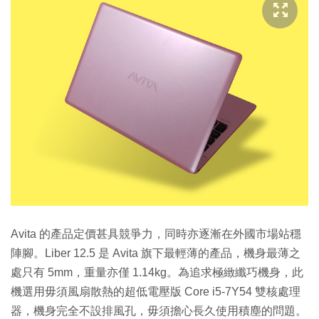
Avita 的產品定價甚具競爭力，同時亦逐漸在外國市場站穩
陣腳。Liber 12.5 是 Avita 旗下最輕薄的產品，機身最薄之
處只有 5mm，重量亦僅 1.14kg。為追求極緻纖巧機身，此
機選用毋須風扇散熱的超低電壓版 Core i5-7Y54 雙核處理
器，機身完全不設排風孔，毋須擔心長久使用積塵的問題。