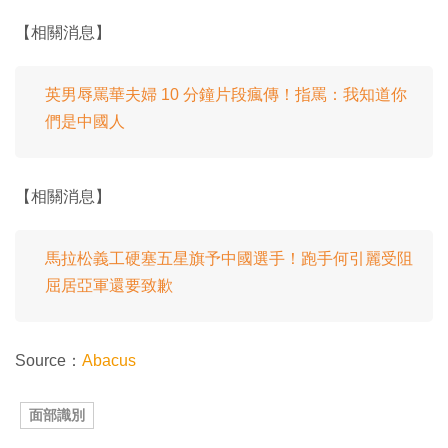
【相關消息】
英男辱罵華夫婦 10 分鐘片段瘋傳！指罵：我知道你
們是中國人
【相關消息】
馬拉松義工硬塞五星旗予中國選手！跑手何引麗受阻
屈居亞軍還要致歉
Source：
Abacus
面部識別