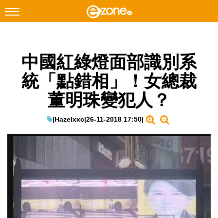
搜尋
中國紅綠燈面部識別系
Facebook
Instagram
統「點錯相」！女總裁
科技焦點
董明珠變犯人？
網絡生活
遊戲動漫
|
Hazelxxc
|
26-11-2018 17:50
|
教學評測
EduTech
IT Times
生成式AI與雲端應用
Enterprise Digital Transformation