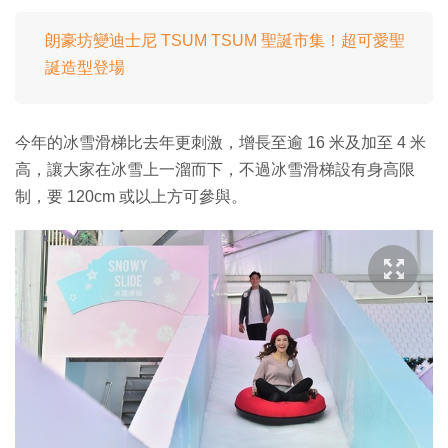
朗豪坊變迪士尼 TSUM TSUM 聖誕市集！超可愛聖
誕造型登場
今年的冰雪滑梯比去年更刺激，增長至逾 16 米及加至 4 米
高，讓大家在冰雪上一溜而下，不過冰雪滑梯設有身高限
制，要 120cm 或以上方可參與。