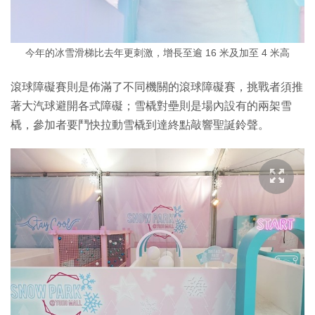
今年的冰雪滑梯比去年更刺激，增長至逾 16 米及加至 4 米高
滾球障礙賽則是佈滿了不同機關的滾球障礙賽，挑戰者須推
著大汽球避開各式障礙；雪橇對壘則是場內設有的兩架雪
橇，參加者要鬥快拉動雪橇到達終點敲響聖誕鈴聲。