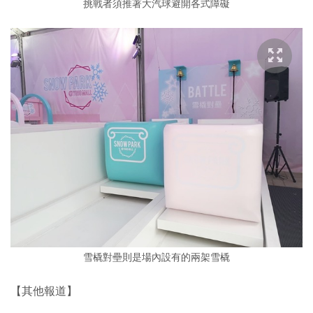
挑戰者須推著大汽球避開各式障礙
雪橇對壘則是場內設有的兩架雪橇
【其他報道】