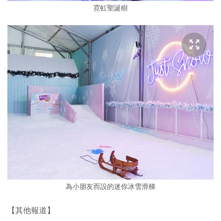
霓虹聖誕樹
為小朋友而設的迷你冰雪滑梯
【其他報道】