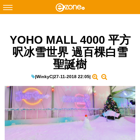
搜尋
YOHO MALL 4000 平方
Facebook
Instagram
呎冰雪世界 過百棵白雪
科技焦點
聖誕樹
網絡生活
遊戲動漫
|
WinkyC
|
27-11-2018 22:05
|
教學評測
EduTech
IT Times
生成式AI與雲端應用
Enterprise Digital Transformation