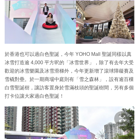
特集
於香港也可以過白色聖誕，今年 YOHO Mall 聖誕同樣以真
冰雪打造逾 4,000 平方呎的「冰雪世界」，除了有去年大受
歡迎的冰雪樂園及冰雪滑梯外，今年更新增了滾球障礙賽及
雪橇對壘。於一期商場中庭則有「雪之森林」，設有逾百棵
白雪聖誕樹，讓訪客置身於雪滿枝頭的聖誕樹間，另有多個
打卡位讓大家過白色聖誕！