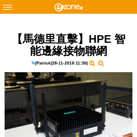
搜尋
【馬德里直擊】HPE 智
Facebook
Instagram
能邊緣接物聯網
科技焦點
網絡生活
|
Patrick
|
28-11-2018 11:30
|
遊戲動漫
教學評測
EduTech
IT Times
生成式AI與雲端應用
Enterprise Digital Transformation