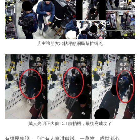
店主讓朋友出帖呼籲網民幫忙緝兇
賊人光明正大偷 DJI 航拍機，最後竟成功了
有網民笑說：「仲有人會咁做賊。一萬蚊，成世都心