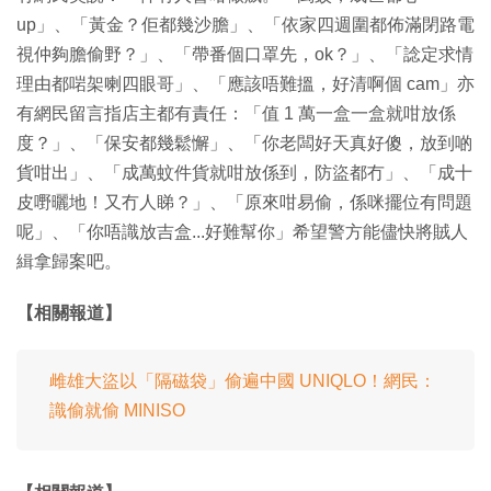
up」、「黃金？佢都幾沙膽」、「依家四週圍都佈滿閉路電
視仲夠膽偷野？」、「帶番個口罩先，ok？」、「諗定求情
理由都啱架喇四眼哥」、「應該唔難搵，好清啊個 cam」亦
有網民留言指店主都有責任：「值 1 萬一盒一盒就咁放係
度？」、「保安都幾鬆懈」、「你老闆好天真好傻，放到啲
貨咁出」、「成萬蚊件貨就咁放係到，防盜都冇」、「成十
皮嘢曬地！又冇人睇？」、「原來咁易偷，係咪擺位有問題
呢」、「你唔識放吉盒...好難幫你」希望警方能儘快將賊人
緝拿歸案吧。
【相關報道】
雌雄大盜以「隔磁袋」偷遍中國 UNIQLO！網民：
識偷就偷 MINISO