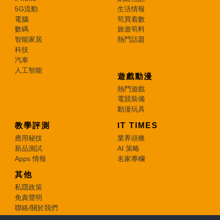
5G流動
生活情報
電腦
筍買着數
數碼
旅遊筍料
智能家居
熱門話題
科技
汽車
人工智能
遊戲動漫
熱門遊戲
電競裝備
動漫玩具
教學評測
IT TIMES
應用秘技
業界頭條
新品測試
AI 策略
Apps 情報
名家專欄
其他
私隱政策
免責聲明
聯絡/關於我們