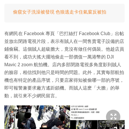
偷窺女子洗澡被發現 色狼逃走卡住氣窗反被拍
有網民在 Facebook 專頁「巴打絲打 Facebook Club」出帖
並放出閉路電視片段，表示有賊人在一間售賣電子設備的店
鋪偷竊。這個賊人超級膽大，竟沒有做任何僞裝。他趁店員
看不到，成功大搖大擺地偷走一部價值一萬港幣的 DJI
Mavic 2 zoom 航拍機。店内多部閉路電視多角度影到賊人
的臉容，相信找到他只是時間的問題。此外，其實每部航拍
機也有特定的產品序號，只要店家得知被偷哪一部的序號，
即可報警兼要求廠方遙距鎖機。而賊人這麽「大膽」的舉
動，就引來不少網民留言。