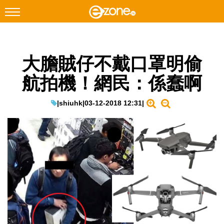
搜尋
大膽賊仔不戴口罩明偷
Facebook
Instagram
航拍機！網民：係蠢啊
科技焦點
網絡生活
|
shiuhk
|
03-12-2018 12:31
|
遊戲動漫
教學評測
EduTech
IT Times
生成式AI與雲端應用
Enterprise Digital Transformation