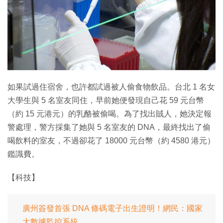
如果試過住宿舍，也許都試過被人偷食物飲品。台北 1 名女
大學生與 5 名室友同住，早前她便發現自己花 59 元台幣
（約 15 元港元）的乳酪被偷喝。為了找出賊人，她決定報
警處理，警方採集了她與 5 名室友的 DNA，最終找出了偷
喝飲料的室友，不過卻花了 18000 元台幣（約 4580 港元）
鑑識費。
【科技】
廣州簽發首張 DNA 條碼電子出生證明！網民：國家
大數據監控系統