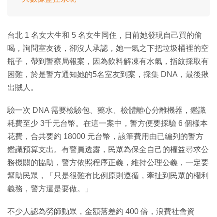
台北 1 名女大生和 5 名女生同住，日前她發現自己買的偷
喝，詢問室友後，卻沒人承認，她一氣之下把垃圾桶裡的空
瓶子，帶到警察局報案，因為飲料解凍有水氣，指紋採取有
困難，於是警方通知她的5名室友到案，採集 DNA，最後揪
出賊人。
驗一次 DNA 需要檢驗包、藥水、檢體離心分離機器，鑑識
耗費至少 3千元台幣。在這一案中，警方便要採驗 6 個樣本
花費，合共要約 18000 元台幣，該筆費用由已編列的警方
鑑識預算支出。有警員透露，民眾為保全自己的權益尋求公
務機關的協助，警方依照程序正義，維持公理公義，一定要
幫助民眾，「只是很難有比例原則遵循，牽扯到民眾的權利
義務，警方還是要做。」
不少人認為勞師動眾，金額落差約 400 倍，浪費社會資