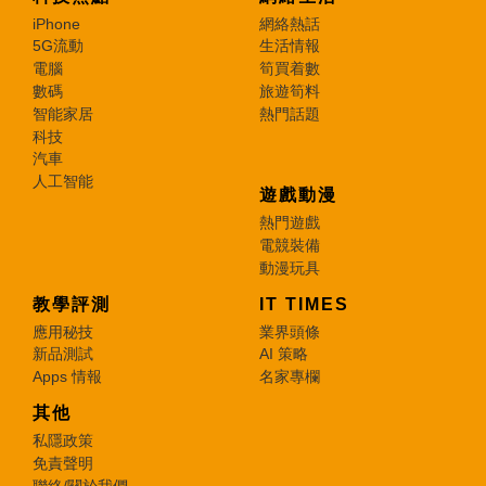
iPhone
網絡熱話
5G流動
生活情報
電腦
筍買着數
數碼
旅遊筍料
智能家居
熱門話題
科技
汽車
人工智能
遊戲動漫
熱門遊戲
電競裝備
動漫玩具
教學評測
IT TIMES
應用秘技
業界頭條
新品測試
AI 策略
Apps 情報
名家專欄
其他
私隱政策
免責聲明
聯絡/關於我們